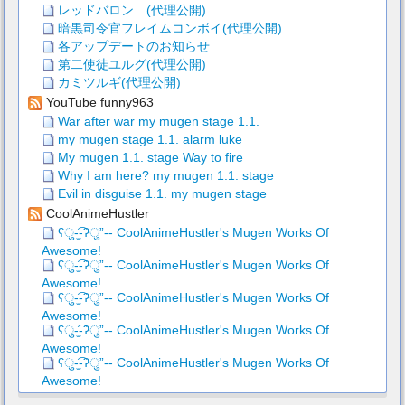
レッドバロン (代理公開)
暗黒司令官フレイムコンボイ(代理公開)
各アップデートのお知らせ
第二使徒ユルグ(代理公開)
カミツルギ(代理公開)
YouTube funny963
War after war my mugen stage 1.1.
my mugen stage 1.1. alarm luke
My mugen 1.1. stage Way to fire
Why I am here? my mugen 1.1. stage
Evil in disguise 1.1. my mugen stage
CoolAnimeHustler
ʕु-̫͡-ʔु”-- CoolAnimeHustler's Mugen Works Of
Awesome!
ʕु-̫͡-ʔु”-- CoolAnimeHustler's Mugen Works Of
Awesome!
ʕु-̫͡-ʔु”-- CoolAnimeHustler's Mugen Works Of
Awesome!
ʕु-̫͡-ʔु”-- CoolAnimeHustler's Mugen Works Of
Awesome!
ʕु-̫͡-ʔु”-- CoolAnimeHustler's Mugen Works Of
Awesome!