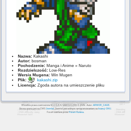
Nazwa:
Kakashi
Autor:
bosman
Pochodzenie:
Manga i Anime » Naruto
Rozdzielczość:
Low-Res
Wersja Mugena:
Win Mugen
Plik:
kakashi.zip
Licencja:
Zgoda autora na umieszczenie pliku
Wszelkie prawa zastrzeżone M.U.G.E.N SAMOUCZEK © 2026r. Autor:
ARMOR_CAGE
.
Strona oparta jest na CMS
Joomla!
, Joomla! jest wolnym oprogramowaniem na
licencji GNU
.
Forum zasilane przez
Forum Kunena
.