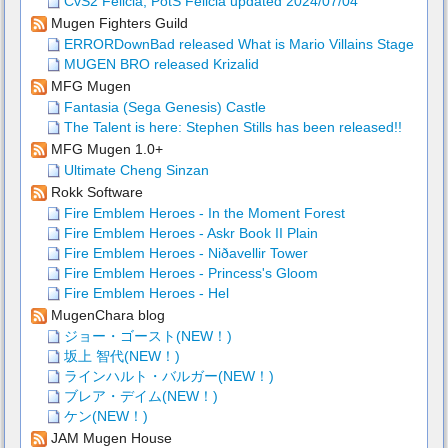
CvS2 Felicia, PotS Felicia updated 2024/07/04
Mugen Fighters Guild
ERRORDownBad released What is Mario Villains Stage
MUGEN BRO released Krizalid
MFG Mugen
Fantasia (Sega Genesis) Castle
The Talent is here: Stephen Stills has been released!!
MFG Mugen 1.0+
Ultimate Cheng Sinzan
Rokk Software
Fire Emblem Heroes - In the Moment Forest
Fire Emblem Heroes - Askr Book II Plain
Fire Emblem Heroes - Niðavellir Tower
Fire Emblem Heroes - Princess's Gloom
Fire Emblem Heroes - Hel
MugenChara blog
ジョー・ゴースト(NEW！)
坂上 智代(NEW！)
ラインハルト・バルガー(NEW！)
ブレア・デイム(NEW！)
ケン(NEW！)
JAM Mugen House