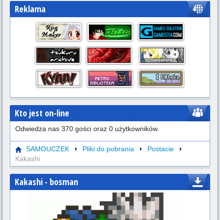
Reklama
Kto jest on-line
Odwiedza nas 370 gości oraz 0 użytkowników.
SAMOUCZEK
Pliki do pobrania
Postacie
Kakashi
Kakashi
- bosman