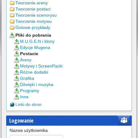
Tworzenie areny
Tworzenie postaci
Tworzenie scenorysu
Tworzenie motywu
Gotowe przykłady
Pliki do pobrania
M.U.G.E.N i klony
Edycje Mugena
Postacie
Areny
Motywy i ScreenPacki
Różne dodatki
Grafika
Dźwięki i muzyka
Programy
Inne
Linki do stron
Logowanie
Nazwa użytkownika