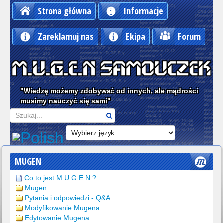
Strona główna
Informacje
Zareklamuj nas
Ekipa
Forum
"Wiedzę możemy zdobywać od innych, ale mądrości
musimy nauczyć się sami"
Szukaj
MUGEN
Co to jest M.U.G.E.N ?
Mugen
Pytania i odpowiedzi - Q&A
Modyfikowanie Mugena
Edytowanie Mugena