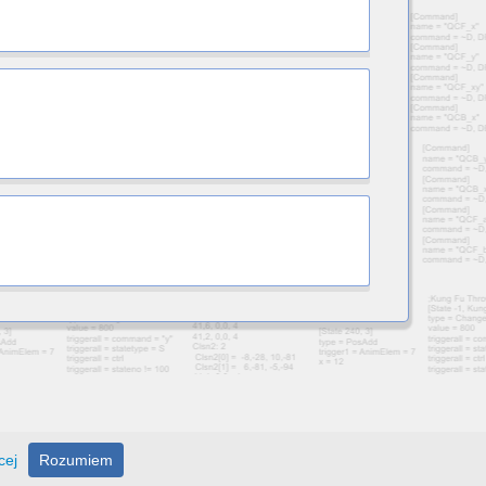
cej
Rozumiem