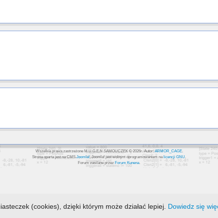
Wszelkie prawa zastrzeżone M.U.G.E.N SAMOUCZEK © 2026r. Autor:
ARMOR_CAGE
.
Strona oparta jest na CMS
Joomla!
, Joomla! jest wolnym oprogramowaniem na
licencji GNU
.
Forum zasilane przez
Forum Kunena
.
iasteczek (cookies), dzięki którym może działać lepiej.
Dowiedz się wię