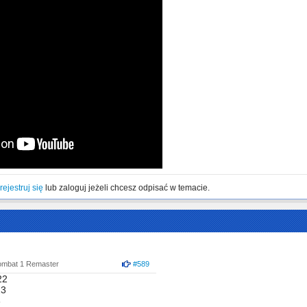
rejestruj się
lub zaloguj jeżeli chcesz odpisać w temacie.
ombat 1 Remaster
#589
22
23
3