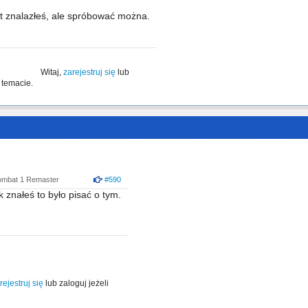
kt znalazłeś, ale spróbować można.
Witaj,
zarejestruj się
lub
 temacie.
ombat 1 Remaster
#590
k znałeś to było pisać o tym.
rejestruj się
lub zaloguj jeżeli