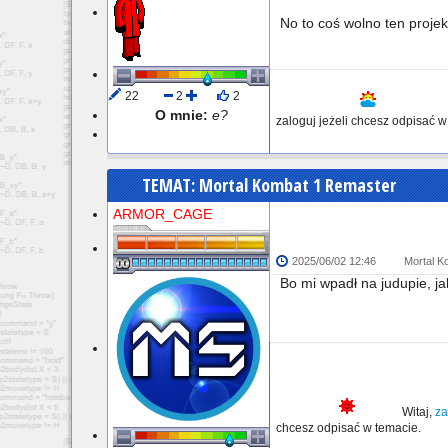
No to coś wolno ten proje
22
2
2
O mnie:
e?
zaloguj jeżeli chcesz odpisać w
Wylogowany
TEMAT: Mortal Kombat 1 Remaster
ARMOR_CAGE
2025/06/02 12:46
Mortal K
Bo mi wpadł na judupie, ja
Witaj,
za
chcesz odpisać w temacie.