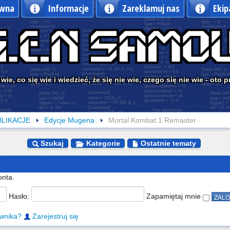
ówna
Informacje
Zareklamuj nas
Ekip
 wie, co się wie i wiedzieć, że się nie wie, czego się nie wie - oto
BLIKACJE
Edycje Mugena
Mortal Kombat 1 Remaster
Szukaj
Kategorie
Ostatnie tematy
onta.
Hasło:
Zapamiętaj mnie
wnika?
Zarejestruj się