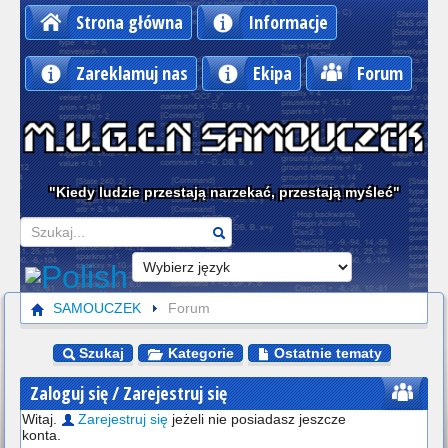
Strona główna
Informacje
Zareklamuj nas
Ekipa
Forum
"Kiedy ludzie przestają narzekać, przestają myśleć"
Szukaj
SAMOUCZEK
Forum
Szukaj
Kategorie
Ostatnie tematy
Zaloguj się / Zarejestruj się
Witaj.
Zarejestruj się
jeżeli nie posiadasz jeszcze
konta.