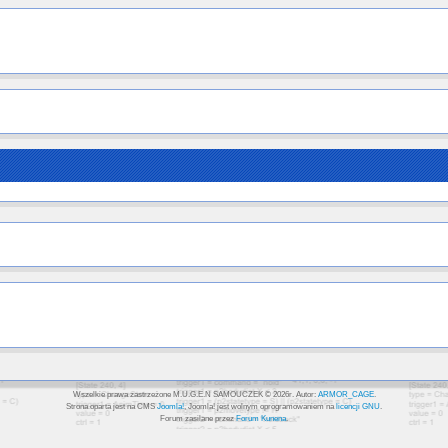
Wszelkie prawa zastrzeżone M.U.G.E.N SAMOUCZEK © 2026r. Autor:
ARMOR_CAGE
.
Strona oparta jest na CMS
Joomla!
, Joomla! jest wolnym oprogramowaniem na
licencji GNU
.
Forum zasilane przez
Forum Kunena
.