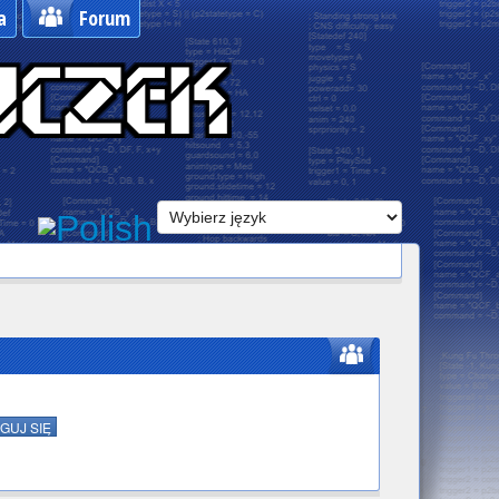
a
Forum