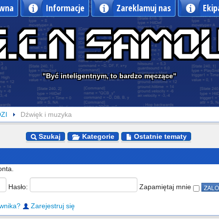
ówna
Informacje
Zareklamuj nas
Ekip
"Być inteligentnym, to bardzo męczące"
ZI
Dźwięk i muzyka
Szukaj
Kategorie
Ostatnie tematy
onta.
Hasło:
Zapamiętaj mnie
wnika?
Zarejestruj się