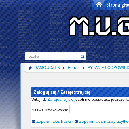
Strona gł
Szukaj
SAMOUCZEK
Forum
PYTANIA I ODPOWIED
Zaloguj się / Zarejestruj się
Witaj.
Zarejestruj się
jeżeli nie posiadasz jeszcze k
Nazwa użytkownika:
Zapomniałeś hasła?
Zapomniałeś nazwy użytko