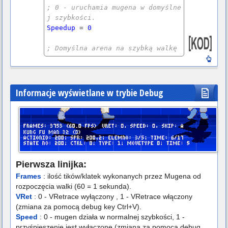
; 0 - uruchamia mugena w domyślne
j szybkości.
Speedup
 = 
0
; Domyślna arena na szybką walkę 
w trybach versus.
StartStage
 = 
stages
/
stage0.def
Informacje wyświetlane w trybie Debug
Pierwsza linijka:
Frames
: ilość tików/klatek wykonanych przez Mugena od
rozpoczęcia walki (60 = 1 sekunda).
VRet
: 0 - VRetrace wyłączony , 1 - VRetrace włączony
(zmiana za pomocą debug key Ctrl+V).
Speed
: 0 - mugen działa w normalnej szybkości, 1 -
przyśpieszenie jest wyłączone (zmiana za pomocą debug