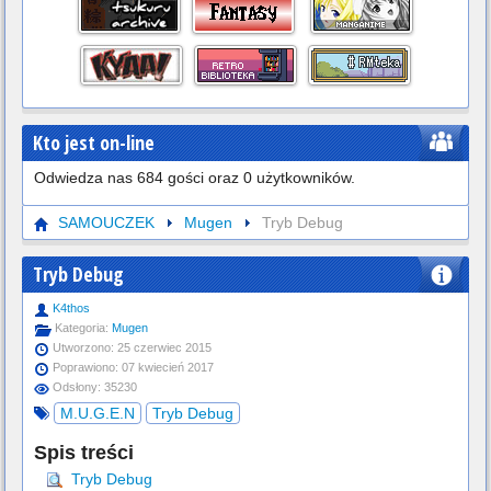
Kto jest on-line
Odwiedza nas 684 gości oraz 0 użytkowników.
SAMOUCZEK
Mugen
Tryb Debug
Tryb Debug
K4thos
Kategoria:
Mugen
Utworzono: 25 czerwiec 2015
Poprawiono: 07 kwiecień 2017
Odsłony: 35230
M.U.G.E.N
Tryb Debug
Spis treści
Tryb Debug