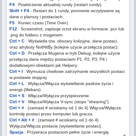
F4
: Powtórzenie aktualnej rundy (restart rundy).
Shift + F4
- Restart do 1 rundy, ponownie wczytywane są
dane o planszy i postaciach.
F5
: Koniec czasu (Time Over).
F12
: Screenshot, zapisuje zrzut ekranu w formacie .pcx lub
.png do folderu z mugenem.
Ctrl + C
: Wyświetla tzw. obszary kolizyjne, dane postaci,
oraz atrybuty NotHitBy (kolejne użycie przełącza postać).
Ctrl + D
: Przełącza Mugena w tryb Debug, kolejne użycie
przełącza dane między postaciami P1, P2, P3, P4 i
dodatkowymi obiektami jak Helpery.
Ctrl + I
: Wymusza chwilowe zatrzymanie wszystkich postaci
w postawie stojącej.
Ctrl + L
: Wyłącza/Włącza wyświetlanie pasków życia i
energii (lifebars).
Ctrl + S
: Włącza/Wyłącza przyśpieszenie.
Ctrl + V
: Włącza/Wyłącza V-sync (stops "shearing").
Ctrl + #
: (zamiast # wciskamy od 1 do 4) Włącza/Wyłącza
kontrolę postaci przez komputer lub gracza.
Ctrl + Alt + #
: (zamiast # wciskamy od 1 do 4)
Wyłącza/Włącza postacie (wyświetlanie postaci).
Spacja
: Przywraca postaciom pełne życie i energię.