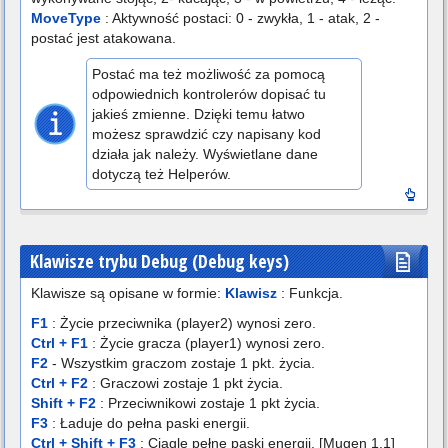
MoveType
: Aktywność postaci: 0 - zwykła, 1 - atak, 2 -
postać jest atakowana.
Postać ma też możliwość za pomocą
odpowiednich kontrolerów dopisać tu
jakieś zmienne. Dzięki temu łatwo
możesz sprawdzić czy napisany kod
działa jak należy. Wyświetlane dane
dotyczą też Helperów.
Klawisze trybu Debug (Debug keys)
Klawisze są opisane w formie:
Klawisz
: Funkcja.
F1
: Życie przeciwnika (player2) wynosi zero.
Ctrl + F1
: Życie gracza (player1) wynosi zero.
F2
- Wszystkim graczom zostaje 1 pkt. życia.
Ctrl + F2
: Graczowi zostaje 1 pkt życia.
Shift + F2
: Przeciwnikowi zostaje 1 pkt życia.
F3
: Ładuje do pełna paski energii.
Ctrl + Shift + F3
: Ciągle pełne paski energii. [Mugen 1.1]