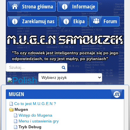
Strona główna
Informacje
Zareklamuj nas
Ekipa
Forum
"To czy człowiek jest inteligentny poznaje się po jego
odpowiedziach, to czy jest mądry, po pytaniach"
Szukaj
MUGEN
Co to jest M.U.G.E.N ?
Mugen
Wstęp do Mugena
Menu i ustawienia gry
Tryb Debug