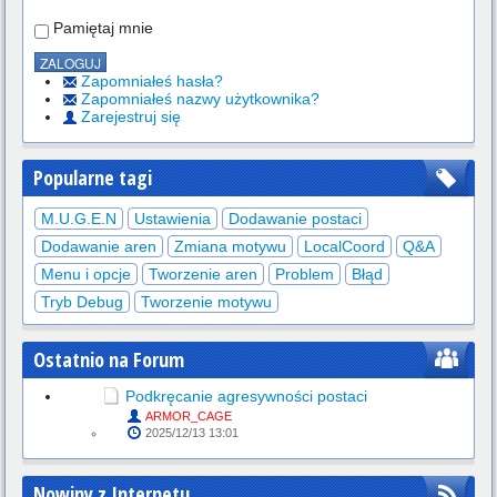
Pamiętaj mnie
Zapomniałeś hasła?
Zapomniałeś nazwy użytkownika?
Zarejestruj się
Popularne tagi
M.U.G.E.N
Ustawienia
Dodawanie postaci
Dodawanie aren
Zmiana motywu
LocalCoord
Q&A
Menu i opcje
Tworzenie aren
Problem
Błąd
Tryb Debug
Tworzenie motywu
Ostatnio na Forum
Podkręcanie agresywności postaci
ARMOR_CAGE
2025/12/13 13:01
Nowiny z Internetu