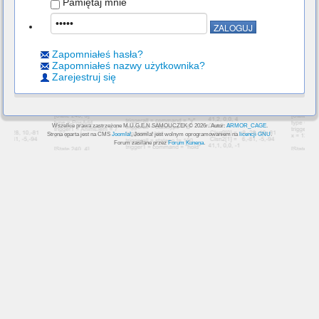
Pamiętaj mnie
Zapomniałeś hasła?
Zapomniałeś nazwy użytkownika?
Zarejestruj się
Wszelkie prawa zastrzeżone M.U.G.E.N SAMOUCZEK © 2026r. Autor:
ARMOR_CAGE
.
Strona oparta jest na CMS
Joomla!
, Joomla! jest wolnym oprogramowaniem na
licencji GNU
.
Forum zasilane przez
Forum Kunena
.