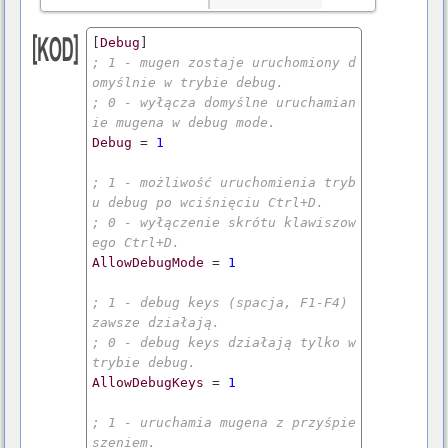
[
Debug
; 1 - mugen zostaje uruchomiony d
omyślnie w trybie debug.
; 0 - wyłącza domyślne uruchamian
ie mugena w debug mode.
Debug
 = 
1
; 1 - możliwość uruchomienia tryb
u debug po wciśnięciu Ctrl+D.
; 0 - wyłączenie skrótu klawiszow
ego Ctrl+D.
AllowDebugMode
 = 
1
; 1 - debug keys (spacja, F1-F4) 
zawsze działają.
; 0 - debug keys działają tylko w 
trybie debug.
AllowDebugKeys
 = 
1
; 1 - uruchamia mugena z przyśpie
szeniem.