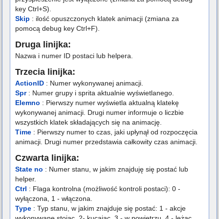
key Ctrl+S).
Skip
: ilość opuszczonych klatek animacji (zmiana za
pomocą debug key Ctrl+F).
Druga linijka:
Nazwa i numer ID postaci lub helpera.
Trzecia linijka:
ActionID
: Numer wykonywanej animacji.
Spr
: Numer grupy i sprita aktualnie wyświetlanego.
Elemno
: Pierwszy numer wyświetla aktualną klatekę
wykonywanej animacji. Drugi numer informuje o liczbie
wszystkich klatek składających się na animację.
Time
: Pierwszy numer to czas, jaki upłynął od rozpoczęcia
animacji. Drugi numer przedstawia całkowity czas animacji.
Czwarta linijka:
State no
: Numer stanu, w jakim znajduję się postać lub
helper.
Ctrl
: Flaga kontrolna (możliwość kontroli postaci): 0 -
wyłączona, 1 - włączona.
Type
: Typ stanu, w jakim znajduje się postać: 1 - akcje
wykonywane stojąc, 2- kucając, 3 - w powietrzu, 4 - leżąc.