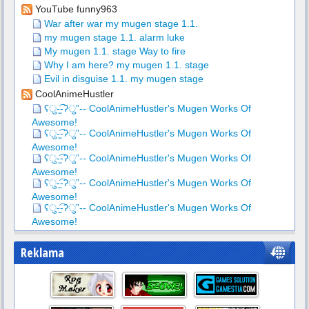
YouTube funny963
War after war my mugen stage 1.1.
my mugen stage 1.1. alarm luke
My mugen 1.1. stage Way to fire
Why I am here? my mugen 1.1. stage
Evil in disguise 1.1. my mugen stage
CoolAnimeHustler
ʕु-̫͡-ʔु”-- CoolAnimeHustler's Mugen Works Of
Awesome!
ʕु-̫͡-ʔु”-- CoolAnimeHustler's Mugen Works Of
Awesome!
ʕु-̫͡-ʔु”-- CoolAnimeHustler's Mugen Works Of
Awesome!
ʕु-̫͡-ʔु”-- CoolAnimeHustler's Mugen Works Of
Awesome!
ʕु-̫͡-ʔु”-- CoolAnimeHustler's Mugen Works Of
Awesome!
Reklama