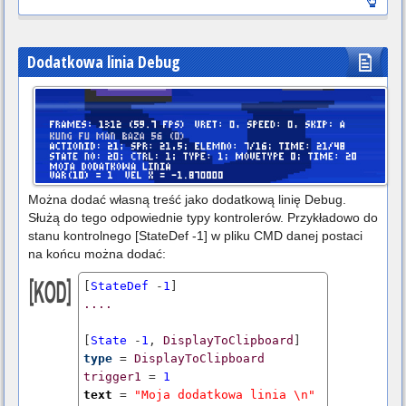
Dodatkowa linia Debug
Można dodać własną treść jako dodatkową linię Debug.
Służą do tego odpowiednie typy kontrolerów. Przykładowo do
stanu kontrolnego [StateDef -1] w pliku CMD danej postaci
na końcu można dodać:
[
StateDef
 -
1
....
[
State
 -
1
, 
DisplayToClipboard
type
 = 
DisplayToClipboard
trigger1
 = 
1
text
 = 
"Moja dodatkowa linia \n"