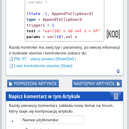
;params =
[
State
 -
1
, 
AppendToClipboard
type
 = 
AppendToClipboard
trigger1
 = 
1
text
 = 
"var(10) = %d vel x = %f"
params
 = 
var
(
10
),
vel
x
Każdy kontroler ma swój typ i parametry, po wiecej informacji
o budowie stanów i kontrolerów zobacz do:
Plik ST - stany postaci [StateDef]
i
Lista kontrolerów stanów [State]
.
POPRZEDNI ARTYKÓŁ
NASTĘPNY ARTYKÓŁ
Napisz komentarz w tym Artykule
Każdy pierwszy komentarz zakłada nowy temat na forum,
który staje się kontynuacją artykułu.