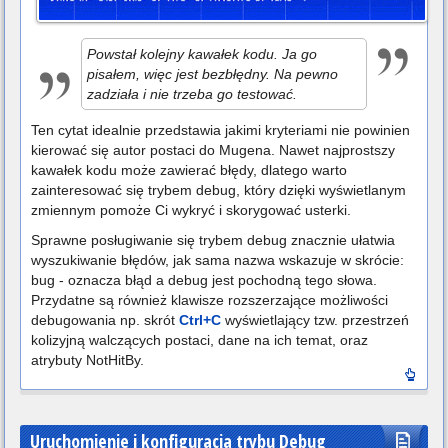
Powstał kolejny kawałek kodu. Ja go
pisałem, więc jest bezbłędny. Na pewno
zadziała i nie trzeba go testować.
Ten cytat idealnie przedstawia jakimi kryteriami nie powinien
kierować się autor postaci do Mugena. Nawet najprostszy
kawałek kodu może zawierać błędy, dlatego warto
zainteresować się trybem debug, który dzięki wyświetlanym
zmiennym pomoże Ci wykryć i skorygować usterki.
Sprawne posługiwanie się trybem debug znacznie ułatwia
wyszukiwanie błędów, jak sama nazwa wskazuje w skrócie:
bug - oznacza błąd a debug jest pochodną tego słowa.
Przydatne są również klawisze rozszerzające możliwości
debugowania np. skrót
Ctrl+C
wyświetlający tzw. przestrzeń
kolizyjną walczących postaci, dane na ich temat, oraz
atrybuty NotHitBy.
Uruchomienie i konfiguracja trybu Debug