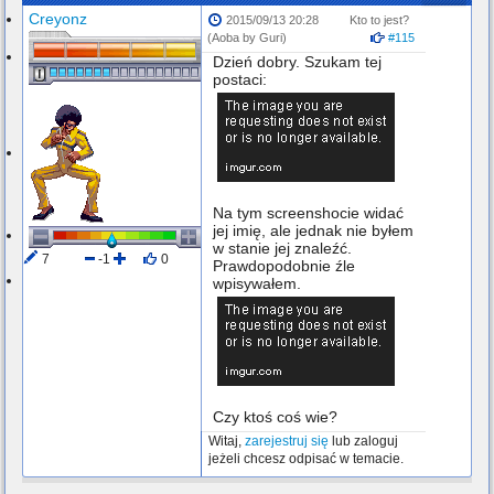
Creyonz
2015/09/13 20:28
Kto to jest?
(Aoba by Guri)
#115
Dzień dobry. Szukam tej
postaci:
Na tym screenshocie widać
jej imię, ale jednak nie byłem
w stanie jej znaleźć.
7
-1
0
Prawdopodobnie źle
Wylogowany
wpisywałem.
Czy ktoś coś wie?
Witaj,
zarejestruj się
lub zaloguj
jeżeli chcesz odpisać w temacie.