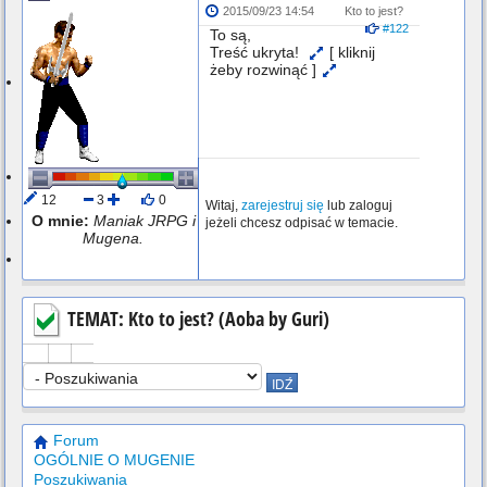
2015/09/23 14:54
Kto to jest?
#122
To są,
Treść ukryta!
[ kliknij
żeby rozwinąć ]
12
3
0
Witaj,
zarejestruj się
lub zaloguj
O mnie:
Maniak JRPG i
jeżeli chcesz odpisać w temacie.
Mugena.
Wylogowany
TEMAT: Kto to jest? (Aoba by Guri)
Forum
OGÓLNIE O MUGENIE
Poszukiwania