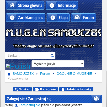
Strona główna
Informacje
Zareklamuj nas
Ekipa
Forum
"Mądrzy ciągle się uczą, głupcy wszystko umieją"
Szukaj
SAMOUCZEK
Forum
OGÓLNIE O MUGENIE
Poszukiwania
Szukaj
Kategorie
Ostatnie tematy
Zaloguj się / Zarejestruj się
Witaj.
Zarejestruj się
jeżeli nie posiadasz jeszcze