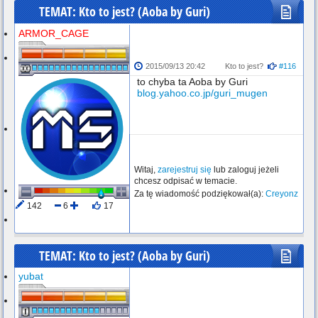
TEMAT: Kto to jest? (Aoba by Guri)
ARMOR_CAGE
2015/09/13 20:42
Kto to jest?
#116
to chyba ta Aoba by Guri
blog.yahoo.co.jp/guri_mugen
Witaj,
zarejestruj się
lub zaloguj jeżeli
chcesz odpisać w temacie.
Za tę wiadomość podziękował(a):
Creyonz
142
6
17
Wylogowany
TEMAT: Kto to jest? (Aoba by Guri)
yubat