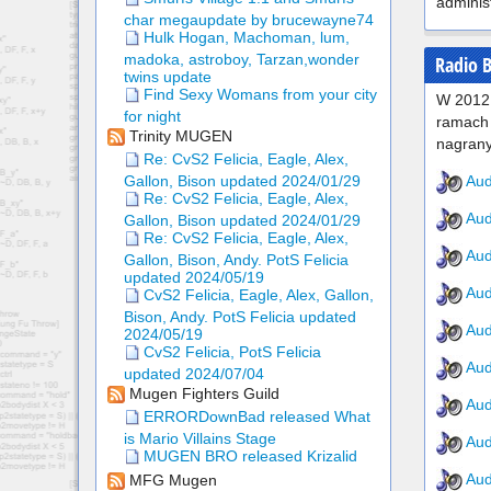
adminis
char megaupdate by brucewayne74
Hulk Hogan, Machoman, lum,
madoka, astroboy, Tarzan,wonder
Radio 
twins update
Find Sexy Womans from your city
W 2012 
for night
ramach 
Trinity MUGEN
nagrany
Re: CvS2 Felicia, Eagle, Alex,
Aud
Gallon, Bison updated 2024/01/29
Re: CvS2 Felicia, Eagle, Alex,
Aud
Gallon, Bison updated 2024/01/29
Re: CvS2 Felicia, Eagle, Alex,
Aud
Gallon, Bison, Andy. PotS Felicia
updated 2024/05/19
Aud
CvS2 Felicia, Eagle, Alex, Gallon,
Bison, Andy. PotS Felicia updated
Aud
2024/05/19
CvS2 Felicia, PotS Felicia
Aud
updated 2024/07/04
Mugen Fighters Guild
Aud
ERRORDownBad released What
is Mario Villains Stage
Aud
MUGEN BRO released Krizalid
Aud
MFG Mugen