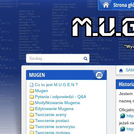
Strona g
"Wyo
Szukaj
SA
MUGEN
Histor
Co to jest M.U.G.E.N ?
Mugen
Jestem
Pytania i odpowiedzi - Q&A
nazwą s
Modyfikowanie Mugena
Edytowanie Mugena
Oficjal
Tworzenie areny
htt
Tworzenie postaci
jeżeli 
Tworzenie scenorysu
htt
Tworzenie motywu