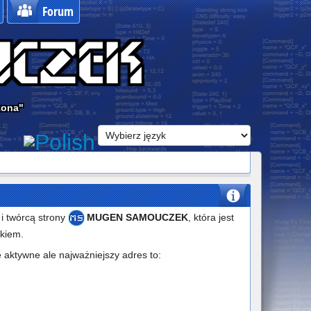
Forum
zona"
i twórcą strony
MUGEN SAMOUCZEK
, która jest
zkiem.
 aktywne ale najważniejszy adres to: