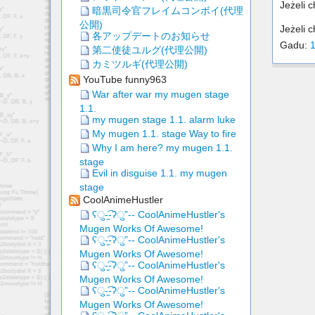
Jeżeli 
暗黒司令官フレイムコンボイ(代理
公開)
Jeżeli 
各アップデートのお知らせ
Gadu:
第二使徒ユルグ(代理公開)
カミツルギ(代理公開)
YouTube funny963
War after war my mugen stage
1.1.
my mugen stage 1.1. alarm luke
My mugen 1.1. stage Way to fire
Why I am here? my mugen 1.1.
stage
Evil in disguise 1.1. my mugen
stage
CoolAnimeHustler
ʕु-̫͡-ʔु”-- CoolAnimeHustler's
Mugen Works Of Awesome!
ʕु-̫͡-ʔु”-- CoolAnimeHustler's
Mugen Works Of Awesome!
ʕु-̫͡-ʔु”-- CoolAnimeHustler's
Mugen Works Of Awesome!
ʕु-̫͡-ʔु”-- CoolAnimeHustler's
Mugen Works Of Awesome!