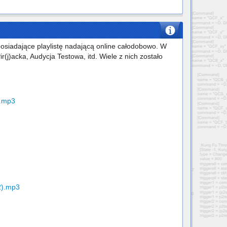
 posiadające playlistę nadającą online całodobowo. W
r(j)acka, Audycja Testowa, itd. Wiele z nich zostało
).mp3
2).mp3