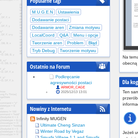
Popularne tagi
M.U.G.E.N
Ustawienia
Dodawanie postaci
Dodawanie aren
Zmiana motywu
LocalCoord
Q&A
Menu i opcje
Tworzenie aren
Problem
Błąd
Tryb Debug
Tworzenie motywu
Na tema
obecną 
Ostatnio na Forum
Podkręcanie
Dla kog
agresywności postaci
ARMOR_CAGE
Ten sam
2025/12/13 13:01
przerób
informa
Nowiny z Internetu
Infinity MUGEN
Ultimate Cheng Sinzan
Winter Road by Vegaz
Jeżeli 
Smurfs Village 1.1 and Smurfs