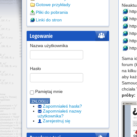
Gotowe przykłady
Nieaktu
htt
Pliki do pobrania
htt
Linki do stron
htt
htt
Logowanie
htt
Nazwa użytkownika
htt
Sama id
forum (
Hasło
na kilk
aby każ
Samoucz
chciała
Pamiętaj mnie
próby:
Zapomniałeś hasła?
Zapomniałeś nazwy
użytkownika?
Zarejestruj się