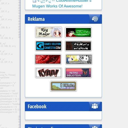
ʕु-̫͡-ʔु”-- CoolAnimeHustler's
Mugen Works Of Awesome!
Reklama
Facebook