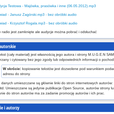
ycja Testowa - Majówka, prasówka i inne (06.05.2012).mp3
iad - Janusz Zagórski.mp3 - bez obróbki audio
iad - Krzysztof Rogala.mp3 - bez obróbki audio
 radio jest zamknięte ale audycje można pobrać i odsłuchać
autorskie
ekst (cały materiał) jest własnością jego autora i strony M.U.G.E.N 
rzany i cytowany bez jego zgody lub odpowiednich informacji o pochodz
W skrócie:
kopiowanie tekstów jest dozwolene pod warunkiem podani
adresu do strony.
 danych umieszczane są głównie linki do stron internetowych autorów:
 itd. Umieszczane są jedynie publikacje Open Source, autorów strony lu
nie do stron autorów ma za zadanie promocję autorów i ich prac.
e i autorzy