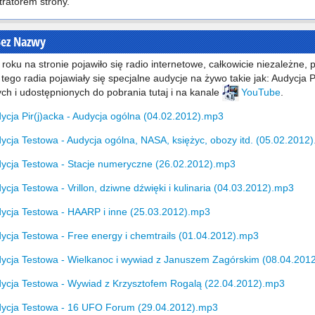
tratorem strony.
Bez Nazwy
roku na stronie pojawiło się radio internetowe, całkowicie niezależne,
tego radia pojawiały się specjalne audycje na żywo takie jak: Audycja Pi
ch i udostępnionych do pobrania tutaj i na kanale
YouTube
.
ycja Pir(j)acka - Audycja ogólna (04.02.2012).mp3
ycja Testowa - Audycja ogólna, NASA, księżyc, obozy itd. (05.02.2012
ycja Testowa - Stacje numeryczne (26.02.2012).mp3
ycja Testowa - Vrillon, dziwne dźwięki i kulinaria (04.03.2012).mp3
ycja Testowa - HAARP i inne (25.03.2012).mp3
ycja Testowa - Free energy i chemtrails (01.04.2012).mp3
ycja Testowa - Wielkanoc i wywiad z Januszem Zagórskim (08.04.201
ycja Testowa - Wywiad z Krzysztofem Rogalą (22.04.2012).mp3
ycja Testowa - 16 UFO Forum (29.04.2012).mp3