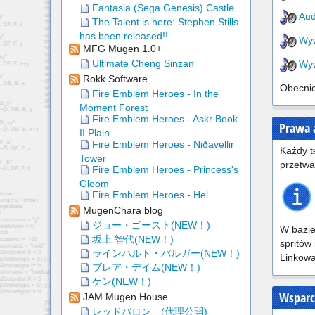
Fantasia (Sega Genesis) Castle
Aud
The Talent is here: Stephen Stills
has been released!!
Wyw
MFG Mugen 1.0+
Ultimate Cheng Sinzan
Wyw
Rokk Software
Obecnie
Fire Emblem Heroes - In the
Moment Forest
Fire Emblem Heroes - Askr Book
Prawa 
II Plain
Fire Emblem Heroes - Niðavellir
Każdy t
Tower
przetwa
Fire Emblem Heroes - Princess's
Gloom
Fire Emblem Heroes - Hel
MugenChara blog
ジョー・ゴースト(NEW！)
W bazie
坂上 智代(NEW！)
spritów
ラインハルト・バルガー(NEW！)
Linkowa
ブレア・デイム(NEW！)
ケン(NEW！)
Wsparci
JAM Mugen House
レッドバロン (代理公開)