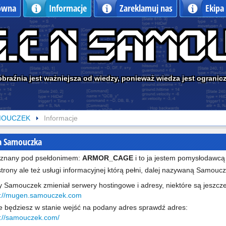
łówna
Informacje
Zareklamuj nas
Ekipa
braźnia jest ważniejsza od wiedzy, ponieważ wiedza jest ogranic
MOUCZEK
Informacje
ia Samouczka
 znany pod psełdonimem:
ARMOR_CAGE
i to ja jestem pomysłodawcą 
trony ale też usługi informacyjnej którą pełni, dalej nazywaną Samouc
ny Samouczek zmieniał serwery hostingowe i adresy, niektóre są jeszcze
p://mugen.samouczek.com
nie będziesz w stanie wejść na podany adres sprawdź adres:
p://samouczek.com/