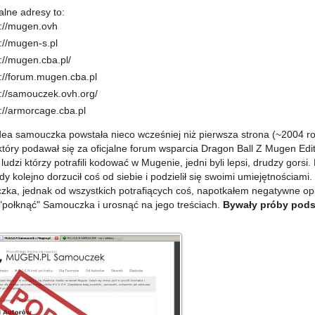
alne adresy to:
p://mugen.ovh
p://mugen-s.pl
p://mugen.cba.pl/
p://forum.mugen.cba.pl
p://samouczek.ovh.org/
p://armorcage.cba.pl
ea samouczka powstała nieco wcześniej niż pierwsza strona (~2004 ro
który podawał się za oficjalne forum wsparcia Dragon Ball Z Mugen Ed
u ludzi którzy potrafili kodować w Mugenie, jedni byli lepsi, drudzy go
dy kolejno dorzucił coś od siebie i podzielił się swoimi umiejętnościa
ka, jednak od wszystkich potrafiących coś, napotkałem negatywne opini
 "połknąć" Samouczka i urosnąć na jego treściach.
Bywały próby podsz