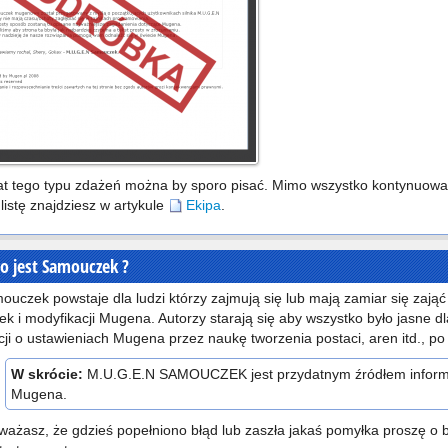
t tego typu zdażeń można by sporo pisać. Mimo wszystko kontynuowałe
listę znajdziesz w artykule
Ekipa
.
o jest Samouczek ?
ouczek powstaje dla ludzi którzy zajmują się lub mają zamiar się zaj
ek i modyfikacji Mugena. Autorzy starają się aby wszystko było jasne 
cji o ustawieniach Mugena przez naukę tworzenia postaci, aren itd., p
W skrócie:
M.U.G.E.N SAMOUCZEK jest przydatnym źródłem informa
Mugena.
uważasz, że gdzieś popełniono błąd lub zaszła jakaś pomyłka proszę o 