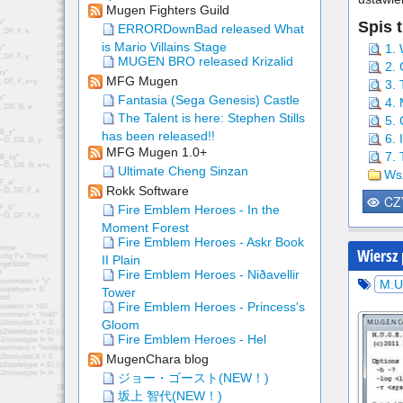
Mugen Fighters Guild
Spis t
ERRORDownBad released What
is Mario Villains Stage
1.
MUGEN BRO released Krizalid
2.
MFG Mugen
3. 
Fantasia (Sega Genesis) Castle
4.
The Talent is here: Stephen Stills
5. 
has been released!!
6. 
MFG Mugen 1.0+
7.
Ultimate Cheng Sinzan
Wsz
Rokk Software
CZ
Fire Emblem Heroes - In the
Moment Forest
Fire Emblem Heroes - Askr Book
Wiersz
II Plain
Fire Emblem Heroes - Niðavellir
M.U
Tower
Fire Emblem Heroes - Princess's
Gloom
Fire Emblem Heroes - Hel
MugenChara blog
ジョー・ゴースト(NEW！)
坂上 智代(NEW！)