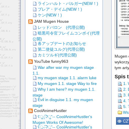
ラインハルト・バルガー(NEW！)
ブレア・デイム(NEW！)
ケン(NEW！)
JAM Mugen House
レッドバロン (代理公開)
暗黒司令官フレイムコンボイ(代理
公開)
各アップデートのお知らせ
第二使徒ユルグ(代理公開)
カミツルギ(代理公開)
Mugen o
YouTube funny963
wykorzy
War after war my mugen stage
tym art
1.1.
Spis t
my mugen stage 1.1. alarm luke
1.
My mugen 1.1. stage Way to fire
2.
Why I am here? my mugen 1.1.
3. 
stage
Evil in disguise 1.1. my mugen
4. 
stage
5. 
CoolAnimeHustler
Wsz
ʕु-̫͡-ʔु”-- CoolAnimeHustler's
CZ
Mugen Works Of Awesome!
ʕु-̫͡-ʔु”-- CoolAnimeHustler's