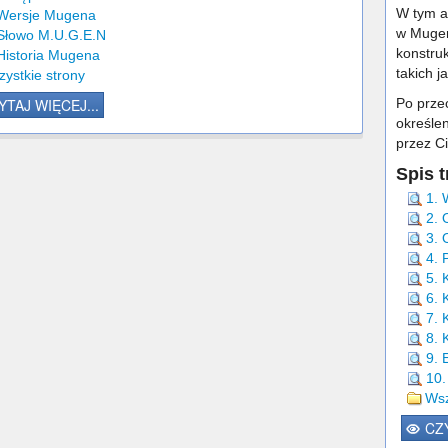
W tym ar
 Wersje Mugena
w Mugen
 Słowo M.U.G.E.N
konstru
Historia Mugena
takich j
ystkie strony
Po prze
YTAJ WIĘCEJ...
określen
przez Ci
Spis t
1. 
2. 
3. 
4. 
5. 
6. 
7. 
8. 
9. 
10.
Wsz
CZY