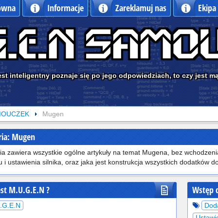
łówna
Informacje
Zareklamuj nas
Ekipa
est inteligentny poznaje się po jego odpowiedziach, to czy jest m
MOUCZEK
Mugen
ria: Mugen
ia zawiera wszystkie ogólne artykuły na temat Mugena, bez wchodzenia
 i ustawienia silnika, oraz jaka jest konstrukcja wszystkich dodatków d
est M.U.G.E.N ?
Wstęp 
.G.E.N
Dod
Ustawi