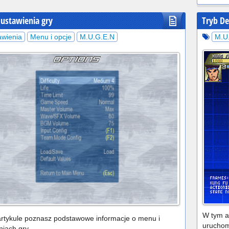
 ustawienia gry
Tryb D
awienia
Menu i opcje
M.U.G.E.N
M.U
W tym ar
rtykule poznasz podstawowe informacje o menu i
uruchomi
niach gry.