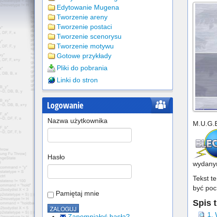
Edytowanie Mugena
Tworzenie areny
Tworzenie postaci
Tworzenie scenorysu
Tworzenie motywu
Gotowe przykłady
Pliki do pobrania
Linki do stron
Logowanie
Nazwa użytkownika
M.U.G.E
Hasło
wydanym
Tekst t
być poch
Pamiętaj mnie
Spis t
1.
Zapomniałeś hasła?