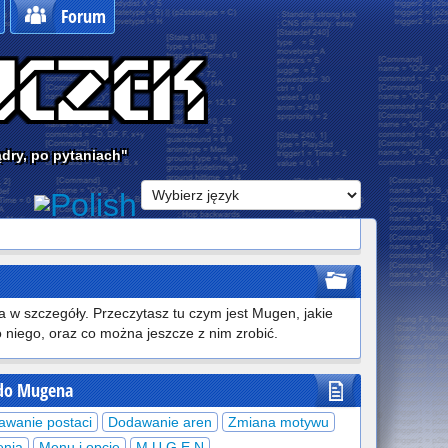
Forum
ądry, po pytaniach"
 w szczegóły. Przeczytasz tu czym jest Mugen, jakie
o niego, oraz co można jeszcze z nim zrobić.
do Mugena
awanie postaci
Dodawanie aren
Zmiana motywu
enia
Menu i opcje
M.U.G.E.N