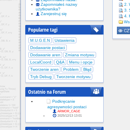
Zapomniałeś nazwy
2.
użytkownika?
3.
Zarejestruj się
4. 
Wsz
Popularne tagi
CZ
M.U.G.E.N
Ustawienia
Dodawanie postaci
Dodawanie aren
Zmiana motywu
LocalCoord
Q&A
Menu i opcje
Tworzenie aren
Problem
Błąd
Tryb Debug
Tworzenie motywu
Ostatnio na Forum
Podkręcanie
agresywności postaci
ARMOR_CAGE
2025/12/13 13:01