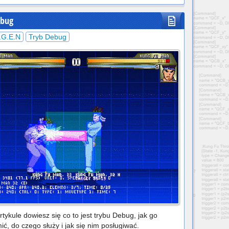
ebug
.G.E.N
Tryb Debug
tykule dowiesz się co to jest trybu Debug, jak go
ć, do czego służy i jak się nim posługiwać.