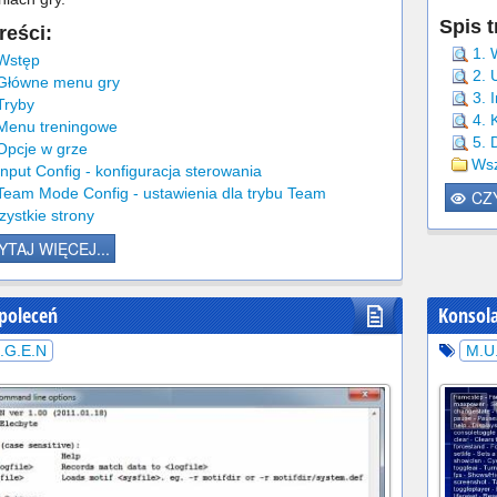
Spis t
reści:
1. 
 Wstęp
2. 
 Główne menu gry
3. 
Tryby
4. 
 Menu treningowe
5. 
Opcje w grze
Wsz
Input Config - konfiguracja sterowania
 Team Mode Config - ustawienia dla trybu Team
CZY
ystkie strony
YTAJ WIĘCEJ...
 poleceń
Konsol
.G.E.N
M.U