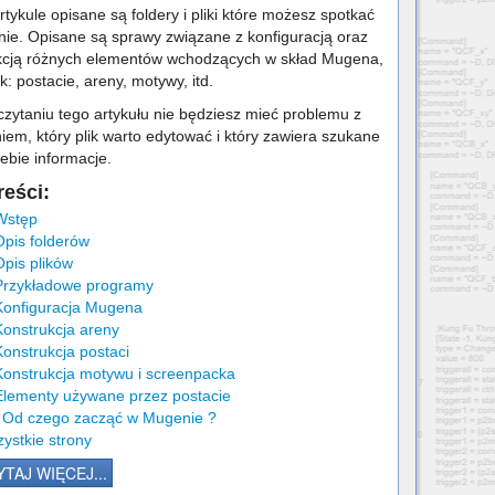
tykule opisane są foldery i pliki które możesz spotkać
ie. Opisane są sprawy związane z konfiguracją oraz
kcją różnych elementów wchodzących w skład Mugena,
ak: postacie, areny, motywy, itd.
czytaniu tego artykułu nie będziesz mieć problemu z
iem, który plik warto edytować i który zawiera szukane
ebie informacje.
reści:
Wstęp
Opis folderów
Opis plików
Przykładowe programy
Konfiguracja Mugena
Konstrukcja areny
Konstrukcja postaci
Konstrukcja motywu i screenpacka
Elementy używane przez postacie
 Od czego zacząć w Mugenie ?
ystkie strony
TAJ WIĘCEJ...