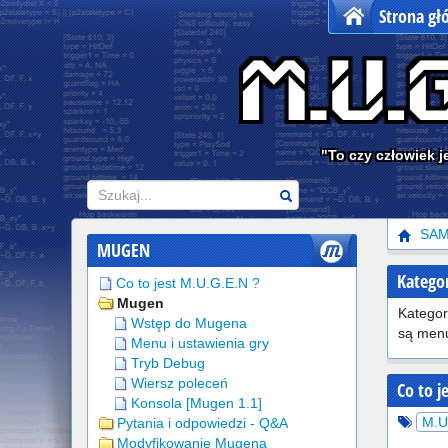
Strona g
"To czy człowiek j
Szukaj
SA
MUGEN
Katego
Co to jest M.U.G.E.N ?
Mugen
Kategor
Wstęp do Mugena
są menu
Menu i ustawienia gry
Tryb Debug
Wiersz poleceń
Co to j
Konsola [Mugen 1.1]
M.U
Pytania i odpowiedzi - Q&A
Modyfikowanie Mugena