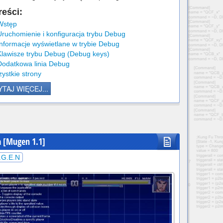
reści:
Wstęp
Uruchomienie i konfiguracja trybu Debug
Informacje wyświetlane w trybie Debug
Klawisze trybu Debug (Debug keys)
Dodatkowa linia Debug
ystkie strony
TAJ WIĘCEJ...
a [Mugen 1.1]
.G.E.N