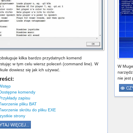
bsługuje kilka bardzo przydatnych komend
stując w tym celu wiersz poleceń (command line). W
W Mugen
ykule dowiesz się jak ich używać.
narzędz
nie jest
reści:
 Wstęp
CZY
 Dostępne komendy
Przykłady zapisu
Tworzenie pliku BAT
Tworzenie skrótu do pliku EXE
ystkie strony
YTAJ WIĘCEJ...