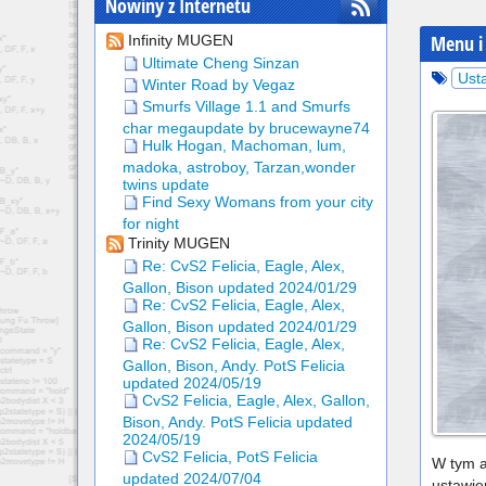
Nowiny z Internetu
Menu i
Infinity MUGEN
Ultimate Cheng Sinzan
Ust
Winter Road by Vegaz
Smurfs Village 1.1 and Smurfs
char megaupdate by brucewayne74
Hulk Hogan, Machoman, lum,
madoka, astroboy, Tarzan,wonder
twins update
Find Sexy Womans from your city
for night
Trinity MUGEN
Re: CvS2 Felicia, Eagle, Alex,
Gallon, Bison updated 2024/01/29
Re: CvS2 Felicia, Eagle, Alex,
Gallon, Bison updated 2024/01/29
Re: CvS2 Felicia, Eagle, Alex,
Gallon, Bison, Andy. PotS Felicia
updated 2024/05/19
CvS2 Felicia, Eagle, Alex, Gallon,
Bison, Andy. PotS Felicia updated
2024/05/19
CvS2 Felicia, PotS Felicia
W tym a
updated 2024/07/04
ustawie