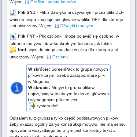
Więcej:
Grafika i paleta kolorów
.
Plik SND
- Plik z dźwiękami używanymi przez pliki DEF,
wpis do niego znajduje się głownie w pliku DEF dla którego
jest utworzony. Więcej:
Dźwięki i muzyka
.
Plik FNT
- Plik czcionki, może pojawić się osobno, w
folderze motywu lub w konkretnym folderze jak folder
font
, wpis do niego znajduje w pliku dla którego jest
utworzony. Więcej:
Czcionki
.
W skrócie:
ScreenPack to grupa nowych
plików którymi trzeba zastąpić stare pliki
w Mugenie.
W skrócie:
Motyw to grupa plików,
najczęściej w osobnym folderze, głównym
i wymaganym plikiem jest
system.def
.
Opisałem tu z grubsza tylko część podstawowych plików
żeby ukazać ogólny zarys konstrukcji motywu, nie ma sensu
opisywania wszystkiego bo o tym jest konkretny tekst a
większość działa analogicznie.