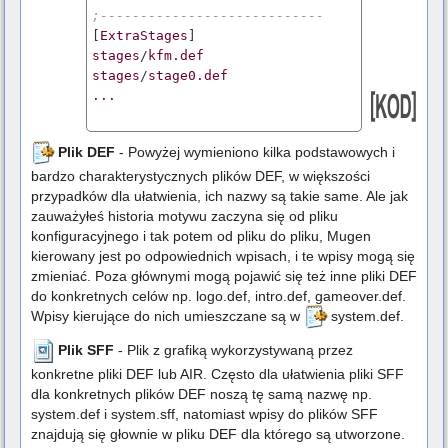
;----------------------------
[
ExtraStages
stages
/
kfm.def
stages
/
stage0.def
...
Plik DEF
- Powyżej wymieniono kilka podstawowych i
bardzo charakterystycznych plików DEF, w większości
przypadków dla ułatwienia, ich nazwy są takie same. Ale jak
zauważyłeś historia motywu zaczyna się od pliku
konfiguracyjnego i tak potem od pliku do pliku, Mugen
kierowany jest po odpowiednich wpisach, i te wpisy mogą się
zmieniać. Poza głównymi mogą pojawić się też inne pliki DEF
do konkretnych celów np. logo.def, intro.def, gameover.def.
Wpisy kierujące do nich umieszczane są w
system.def
.
Plik SFF
- Plik z grafiką wykorzystywaną przez
konkretne pliki DEF lub AIR. Często dla ułatwienia pliki SFF
dla konkretnych plików DEF noszą tę samą nazwę np.
system.def i system.sff, natomiast wpisy do plików SFF
znajdują się głownie w pliku DEF dla którego są utworzone.