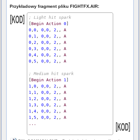
Przykładowy fragment pliku FIGHTFX.AIR:
; Light hit spark
[
Begin
Action
0
0
,
0
, 
0
,
0
, 
2
,, 
A
0
,
1
, 
0
,
0
, 
2
,, 
A
0
,
2
, 
0
,
0
, 
2
,, 
A
0
,
3
, 
0
,
0
, 
2
,, 
A
0
,
4
, 
0
,
0
, 
2
,, 
A
0
,
5
, 
0
,
0
, 
2
,, 
A
; Medium hit spark
[
Begin
Action
1
1
,
0
, 
0
,
0
, 
2
,, 
A
1
,
1
, 
0
,
0
, 
2
,, 
A
1
,
2
, 
0
,
0
, 
2
,, 
A
1
,
3
, 
0
,
0
, 
2
,, 
A
1
,
4
, 
0
,
0
, 
2
,, 
A
1
,
5
, 
0
,
0
, 
2
,, 
A
...