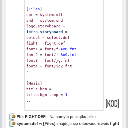
[
Files
spr
 = 
system.sff
snd
 = 
system.snd
logo.storyboard
intro.storyboard
select
 = 
select.def
fight
 = 
fight.def
font1
 = 
font
/
f
-
4x6.fnt
font2
 = 
font
/
f
-
6x9.fnt
font3
 = 
font
/
jg.fnt
font4
 = 
font
/
jg2.fnt
;----------------------------
[
Music
title.bgm
title.bgm.loop
 = 
1
...
Plik FIGHT.DEF
- Na samym początku pliku
system.def
w
[Files]
znajduje się odpowiedni wpis
fight