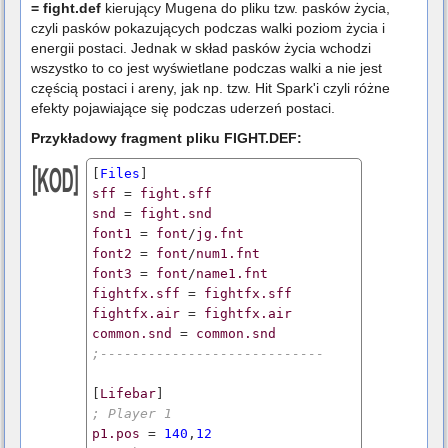
= fight.def
kierujący Mugena do pliku tzw. pasków życia,
czyli pasków pokazujących podczas walki poziom życia i
energii postaci. Jednak w skład pasków życia wchodzi
wszystko to co jest wyświetlane podczas walki a nie jest
częścią postaci i areny, jak np. tzw. Hit Spark'i czyli różne
efekty pojawiające się podczas uderzeń postaci.
Przykładowy fragment pliku FIGHT.DEF:
[
Files
sff
 = 
fight.sff
snd
 = 
fight.snd
font1
 = 
font
/
jg.fnt
font2
 = 
font
/
num1.fnt
font3
 = 
font
/
name1.fnt
fightfx.sff
 = 
fightfx.sff
fightfx.air
 = 
fightfx.air
common.snd
 = 
common.snd
;----------------------------
[
Lifebar
; Player 1
p1.pos
 = 
140
,
12