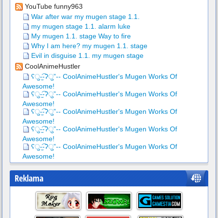
YouTube funny963
War after war my mugen stage 1.1.
my mugen stage 1.1. alarm luke
My mugen 1.1. stage Way to fire
Why I am here? my mugen 1.1. stage
Evil in disguise 1.1. my mugen stage
CoolAnimeHustler
ʕु-̫͡-ʔु”-- CoolAnimeHustler's Mugen Works Of
Awesome!
ʕु-̫͡-ʔु”-- CoolAnimeHustler's Mugen Works Of
Awesome!
ʕु-̫͡-ʔु”-- CoolAnimeHustler's Mugen Works Of
Awesome!
ʕु-̫͡-ʔु”-- CoolAnimeHustler's Mugen Works Of
Awesome!
ʕु-̫͡-ʔु”-- CoolAnimeHustler's Mugen Works Of
Awesome!
Reklama