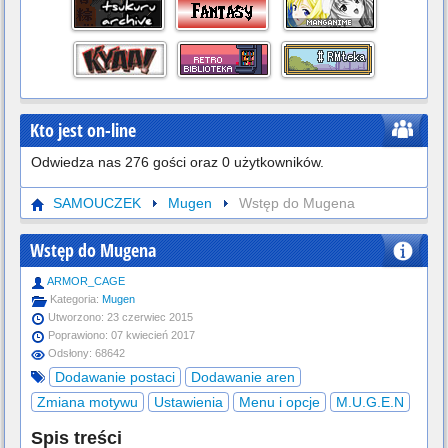
Kto jest on-line
Odwiedza nas 276 gości oraz 0 użytkowników.
SAMOUCZEK
Mugen
Wstęp do Mugena
Wstęp do Mugena
ARMOR_CAGE
Kategoria:
Mugen
Utworzono: 23 czerwiec 2015
Poprawiono: 07 kwiecień 2017
Odsłony: 68642
Dodawanie postaci
Dodawanie aren
Zmiana motywu
Ustawienia
Menu i opcje
M.U.G.E.N
Spis treści