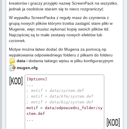
kreatorów i graczy przyjęło nazwę ScreenPack na wszystko,
jednak ja osobiście staram się to nieco rozgraniczyć.
W wypadku ScreenPacka z reguły masz do czynienia z
grupą nowych plików którymi trzeba zastąpić stare pliki w
Mugenie, więc musisz wykonać kopię swoich plików itd.
Najczęściej są to małe zestawy nowych efektów lub
czcionek.
Motyw można łatwo dodać do Mugena za pomocą np.
wypakowania odpowiedniego folderu z plikami do folderu
data
i dodania takiego wpisu w pliku konfiguracyjnym
mugen.cfg
.
[
Options
...
; motif = data/system.def
; motif = data/kfm/system.def
; motif = data/big/system.def
motif
 = 
data
/
odpowiedni_folder
/
sy
stem.def
...