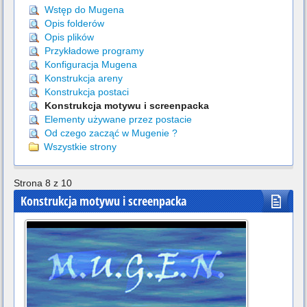
Wstęp do Mugena
Opis folderów
Opis plików
Przykładowe programy
Konfiguracja Mugena
Konstrukcja areny
Konstrukcja postaci
Konstrukcja motywu i screenpacka
Elementy używane przez postacie
Od czego zacząć w Mugenie ?
Wszystkie strony
Strona 8 z 10
Konstrukcja motywu i screenpacka