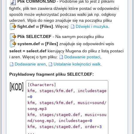
Plik COMMON.SND
- Podobnie jak to jest z plikami
fightfx, plik ten zawiera dźwięki które postać w odpowiedni
sposób może wykorzystać podczas walki jak np. odgłosy
uderzeń. Wpis do niego znajduje się na początku pliku
fight.def
w
[Files]
. Więcej:
Dźwięki i muzyka
.
Plik SELECT.DEF
- Na samym początku pliku
system.def
w
[Files]
znajduje się odpowiedni wpis
select = select.def
kierujący Mugena do pliku z listą postaci
i aren. Więcej o tym pliku:
Dodawanie postaci
,
Dodawanie aren
,
Ustalanie kolejności walk
.
Przykładowy fragment pliku SELECT.DEF:
[
Characters
kfm
, 
stages
/
kfm.def
, 
includestage
=
0
kfm
, 
stages
/
kfm.def
, 
music
=
sound
/
song.mp3
kfm
, 
stages
/
stage0.def
, 
music
=
sou
nd
/
song.mp3
, 
includestage
=
0
kfm
, 
stages
/
stage0.def
, 
order
=
3
...