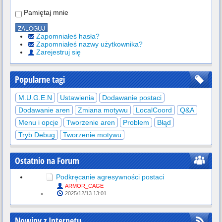
Pamiętaj mnie
Zapomniałeś hasła?
Zapomniałeś nazwy użytkownika?
Zarejestruj się
Popularne tagi
M.U.G.E.N
Ustawienia
Dodawanie postaci
Dodawanie aren
Zmiana motywu
LocalCoord
Q&A
Menu i opcje
Tworzenie aren
Problem
Błąd
Tryb Debug
Tworzenie motywu
Ostatnio na Forum
Podkręcanie agresywności postaci
ARMOR_CAGE
2025/12/13 13:01
Nowiny z Internetu