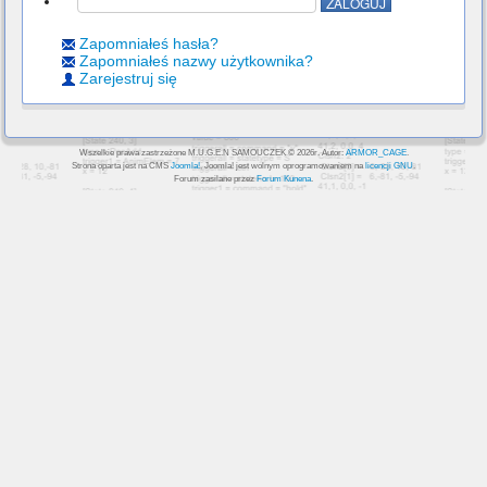
Zapomniałeś hasła?
Zapomniałeś nazwy użytkownika?
Zarejestruj się
Wszelkie prawa zastrzeżone M.U.G.E.N SAMOUCZEK © 2026r. Autor:
ARMOR_CAGE
.
Strona oparta jest na CMS
Joomla!
, Joomla! jest wolnym oprogramowaniem na
licencji GNU
.
Forum zasilane przez
Forum Kunena
.