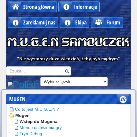
Strona główna
Informacje
Zareklamuj nas
Ekipa
Forum
"Nie wystarczy dużo wiedzieć, żeby być mądrym"
Szukaj
MUGEN
Co to jest M.U.G.E.N ?
Mugen
Wstęp do Mugena
Menu i ustawienia gry
Tryb Debug