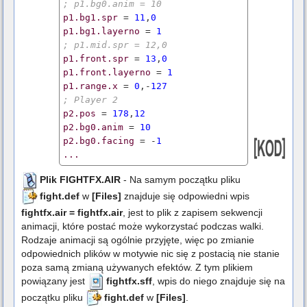
; p1.bg0.anim = 10
p1.bg1.spr
 = 
11
,
0
p1.bg1.layerno
 = 
1
; p1.mid.spr = 12,0
p1.front.spr
 = 
13
,
0
p1.front.layerno
 = 
1
p1.range.x
 = 
0
,-
127
; Player 2
p2.pos
 = 
178
,
12
p2.bg0.anim
 = 
10
p2.bg0.facing
 = -
1
...
Plik FIGHTFX.AIR
- Na samym początku pliku
fight.def
w
[Files]
znajduje się odpowiedni wpis
fightfx.air = fightfx.air
, jest to plik z zapisem sekwencji
animacji, które postać może wykorzystać podczas walki.
Rodzaje animacji są ogólnie przyjęte, więc po zmianie
odpowiednich plików w motywie nic się z postacią nie stanie
poza samą zmianą używanych efektów. Z tym plikiem
powiązany jest
fightfx.sff
, wpis do niego znajduje się na
początku pliku
fight.def
w
[Files]
.