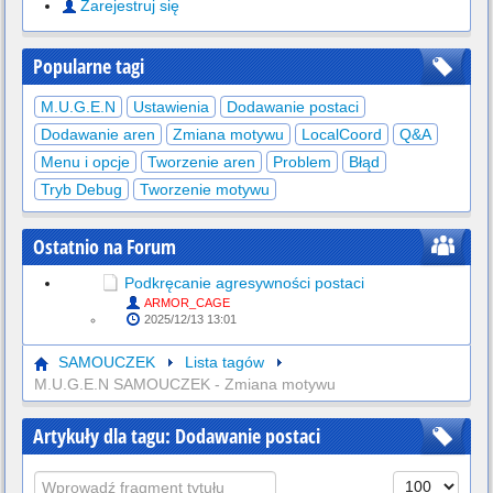
Zarejestruj się
Popularne tagi
M.U.G.E.N
Ustawienia
Dodawanie postaci
Dodawanie aren
Zmiana motywu
LocalCoord
Q&A
Menu i opcje
Tworzenie aren
Problem
Błąd
Tryb Debug
Tworzenie motywu
Ostatnio na Forum
Podkręcanie agresywności postaci
ARMOR_CAGE
2025/12/13 13:01
SAMOUCZEK
Lista tagów
M.U.G.E.N SAMOUCZEK - Zmiana motywu
Artykuły dla tagu: Dodawanie postaci
Wprowadź fragment tytułu
Pokaż #