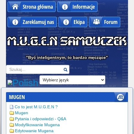
Strona główna
Informacje
Zareklamuj nas
Ekipa
Forum
"Być inteligentnym, to bardzo męczące"
Szukaj
MUGEN
Co to jest M.U.G.E.N ?
Mugen
Pytania i odpowiedzi - Q&A
Modyfikowanie Mugena
Edytowanie Mugena