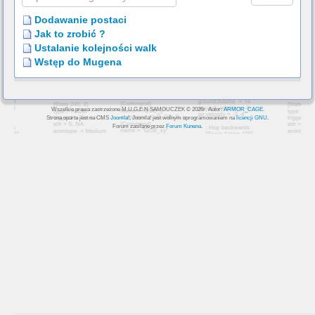
Dodawanie postaci
Jak to zrobić ?
Ustalanie kolejności walk
Wstęp do Mugena
Wszelkie prawa zastrzeżone M.U.G.E.N SAMOUCZEK © 2026r. Autor:
ARMOR_CAGE
.
Strona oparta jest na CMS
Joomla!
, Joomla! jest wolnym oprogramowaniem na
licencji GNU
.
Forum zasilane przez
Forum Kunena
.