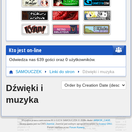
Kto jest on-line
Odwiedza nas 639 gości oraz 0 użytkowników.
SAMOUCZEK
Linki do stron
Dźwięki i muzyka
Dźwięki i
muzyka
Wszelkie prawa zastrzeżone M.U.G.E.N SAMOUCZEK © 2026r. Autor:
ARMOR_CAGE
.
Strona oparta jest na CMS
Joomla!
, Joomla! jest wolnym oprogramowaniem na
licencji GNU
.
Forum zasilane przez
Forum Kunena
.