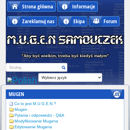
Strona główna
Informacje
Zareklamuj nas
Ekipa
Forum
"Aby być wielkim, trzeba być kiedyś małym"
Szukaj
MUGEN
Co to jest M.U.G.E.N ?
Mugen
Pytania i odpowiedzi - Q&A
Modyfikowanie Mugena
Edytowanie Mugena