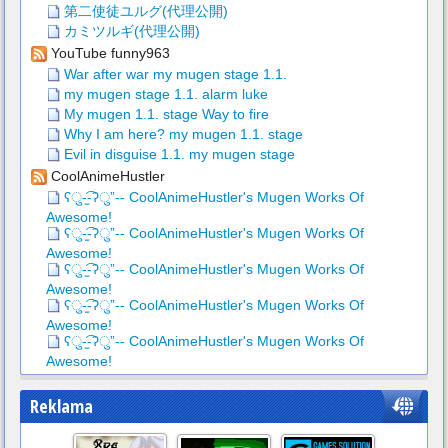
第二使徒ユルグ(代理公開)
カミツルギ(代理公開)
YouTube funny963
War after war my mugen stage 1.1.
my mugen stage 1.1. alarm luke
My mugen 1.1. stage Way to fire
Why I am here? my mugen 1.1. stage
Evil in disguise 1.1. my mugen stage
CoolAnimeHustler
ʕु-̫͡-ʔु”-- CoolAnimeHustler's Mugen Works Of
Awesome!
ʕु-̫͡-ʔु”-- CoolAnimeHustler's Mugen Works Of
Awesome!
ʕु-̫͡-ʔु”-- CoolAnimeHustler's Mugen Works Of
Awesome!
ʕु-̫͡-ʔु”-- CoolAnimeHustler's Mugen Works Of
Awesome!
ʕु-̫͡-ʔु”-- CoolAnimeHustler's Mugen Works Of
Awesome!
Reklama