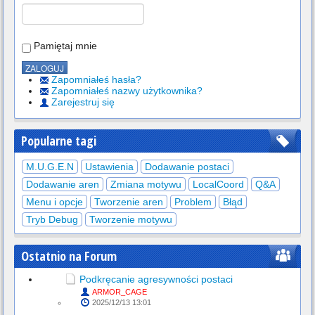
Pamiętaj mnie
Zapomniałeś hasła?
Zapomniałeś nazwy użytkownika?
Zarejestruj się
Popularne tagi
M.U.G.E.N
Ustawienia
Dodawanie postaci
Dodawanie aren
Zmiana motywu
LocalCoord
Q&A
Menu i opcje
Tworzenie aren
Problem
Błąd
Tryb Debug
Tworzenie motywu
Ostatnio na Forum
Podkręcanie agresywności postaci
ARMOR_CAGE
2025/12/13 13:01