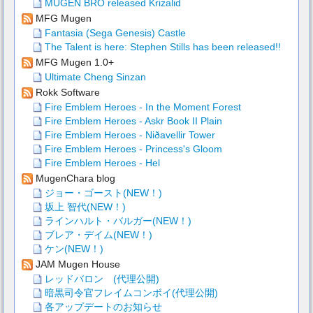
MUGEN BRO released Krizalid
MFG Mugen
Fantasia (Sega Genesis) Castle
The Talent is here: Stephen Stills has been released!!
MFG Mugen 1.0+
Ultimate Cheng Sinzan
Rokk Software
Fire Emblem Heroes - In the Moment Forest
Fire Emblem Heroes - Askr Book II Plain
Fire Emblem Heroes - Niðavellir Tower
Fire Emblem Heroes - Princess's Gloom
Fire Emblem Heroes - Hel
MugenChara blog
ジョー・ゴースト(NEW！)
坂上 智代(NEW！)
ラインハルト・バルガー(NEW！)
ブレア・デイム(NEW！)
ケン(NEW！)
JAM Mugen House
レッドバロン (代理公開)
暗黒司令官フレイムコンボイ(代理公開)
各アップデートのお知らせ