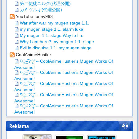
第二使徒ユルグ(代理公開)
カミツルギ(代理公開)
YouTube funny963
War after war my mugen stage 1.1.
my mugen stage 1.1. alarm luke
My mugen 1.1. stage Way to fire
Why I am here? my mugen 1.1. stage
Evil in disguise 1.1. my mugen stage
CoolAnimeHustler
ʕु-̫͡-ʔु”-- CoolAnimeHustler's Mugen Works Of
Awesome!
ʕु-̫͡-ʔु”-- CoolAnimeHustler's Mugen Works Of
Awesome!
ʕु-̫͡-ʔु”-- CoolAnimeHustler's Mugen Works Of
Awesome!
ʕु-̫͡-ʔु”-- CoolAnimeHustler's Mugen Works Of
Awesome!
ʕु-̫͡-ʔु”-- CoolAnimeHustler's Mugen Works Of
Awesome!
Reklama