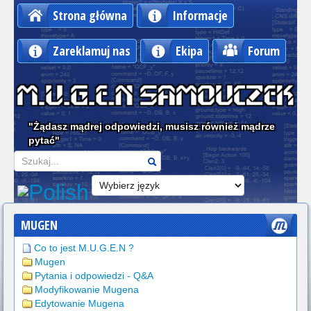
Strona główna
Informacje
Zareklamuj nas
Ekipa
Forum
"Żądasz mądrej odpowiedzi, musisz również mądrze
pytać"
Szukaj
MUGEN
Co to jest M.U.G.E.N ?
Mugen
Pytania i odpowiedzi - Q&A
Modyfikowanie Mugena
Edytowanie Mugena