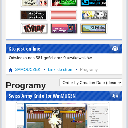
Kto jest on-line
Odwiedza nas 581 gości oraz 0 użytkowników.
SAMOUCZEK
Linki do stron
Programy
Programy
Swiss Army Knife for WinMUGEN