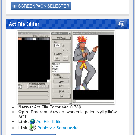
SCREENPACK SELECTER
Act File Editor
Nazwa:
Act File Editor Ver. 0.78β
Opis:
Program służy do tworzenia palet czyli plików:
ACT.
Link:
Act File Editor
Link:
Pobierz z Samouczka