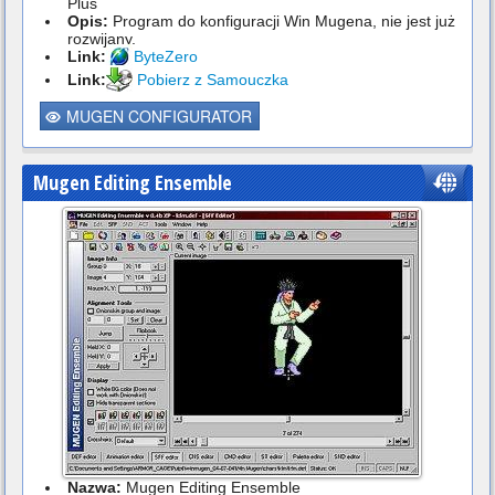
Plus
Opis:
Program do konfiguracji Win Mugena, nie jest już
rozwijany.
Link:
ByteZero
Link:
Pobierz z Samouczka
MUGEN CONFIGURATOR
Mugen Editing Ensemble
Nazwa:
Mugen Editing Ensemble