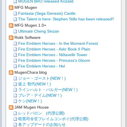
MUGEN BRO released Krizalid
MFG Mugen
Fantasia (Sega Genesis) Castle
The Talent is here: Stephen Stills has been released!!
MFG Mugen 1.0+
Ultimate Cheng Sinzan
Rokk Software
Fire Emblem Heroes - In the Moment Forest
Fire Emblem Heroes - Askr Book II Plain
Fire Emblem Heroes - Niðavellir Tower
Fire Emblem Heroes - Princess's Gloom
Fire Emblem Heroes - Hel
MugenChara blog
ジョー・ゴースト(NEW！)
坂上 智代(NEW！)
ラインハルト・バルガー(NEW！)
ブレア・デイム(NEW！)
ケン(NEW！)
JAM Mugen House
レッドバロン (代理公開)
暗黒司令官フレイムコンボイ(代理公開)
各アップデートのお知らせ