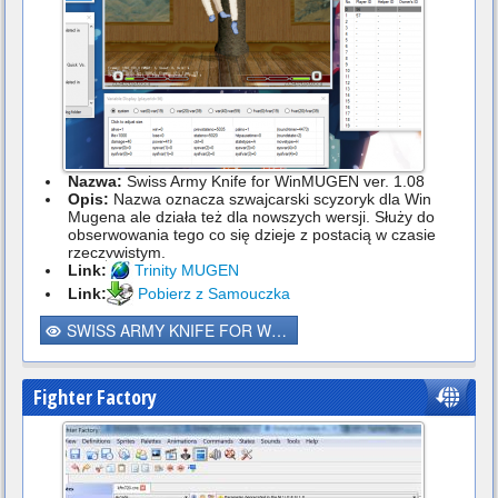
Nazwa:
Swiss Army Knife for WinMUGEN ver. 1.08
Opis:
Nazwa oznacza szwajcarski scyzoryk dla Win
Mugena ale działa też dla nowszych wersji. Służy do
obserwowania tego co się dzieje z postacią w czasie
rzeczywistym.
Link:
Trinity MUGEN
Link:
Pobierz z Samouczka
SWISS ARMY KNIFE FOR WINMUGEN
Fighter Factory