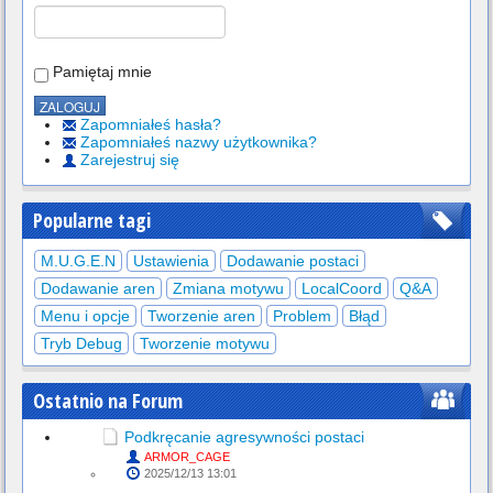
Pamiętaj mnie
Zapomniałeś hasła?
Zapomniałeś nazwy użytkownika?
Zarejestruj się
Popularne tagi
M.U.G.E.N
Ustawienia
Dodawanie postaci
Dodawanie aren
Zmiana motywu
LocalCoord
Q&A
Menu i opcje
Tworzenie aren
Problem
Błąd
Tryb Debug
Tworzenie motywu
Ostatnio na Forum
Podkręcanie agresywności postaci
ARMOR_CAGE
2025/12/13 13:01