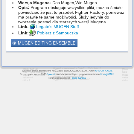
Wersja Mugena:
Dos Mugen,Win Mugen
Opis:
Program obsługuje wszystkie pliki, można śmiało
powiedzieć że jest to przodek Fighter Factory, ponieważ
ma prawie te same możliwości. Służy jedynie do
tworzenia postaci dla starszych wersji Mugena.
Link:
Legato's MUGEN Stuff
Link:
Pobierz z Samouczka
MUGEN EDITING ENSEMBLE
Wszelkie prawa zastrzeżone M.U.G.E.N SAMOUCZEK © 2026r. Autor:
ARMOR_CAGE
.
Strona oparta jest na CMS
Joomla!
, Joomla! jest wolnym oprogramowaniem na
licencji GNU
.
Forum zasilane przez
Forum Kunena
.