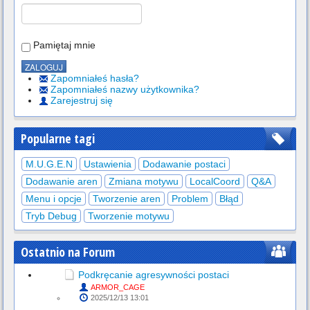
Pamiętaj mnie
Zapomniałeś hasła?
Zapomniałeś nazwy użytkownika?
Zarejestruj się
Popularne tagi
M.U.G.E.N
Ustawienia
Dodawanie postaci
Dodawanie aren
Zmiana motywu
LocalCoord
Q&A
Menu i opcje
Tworzenie aren
Problem
Błąd
Tryb Debug
Tworzenie motywu
Ostatnio na Forum
Podkręcanie agresywności postaci
ARMOR_CAGE
2025/12/13 13:01