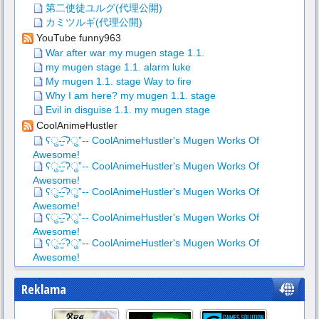
第二使徒ユルグ(代理公開)
カミツルギ(代理公開)
YouTube funny963
War after war my mugen stage 1.1.
my mugen stage 1.1. alarm luke
My mugen 1.1. stage Way to fire
Why I am here? my mugen 1.1. stage
Evil in disguise 1.1. my mugen stage
CoolAnimeHustler
ʕु-̫͡-ʔु”-- CoolAnimeHustler's Mugen Works Of
Awesome!
ʕु-̫͡-ʔु”-- CoolAnimeHustler's Mugen Works Of
Awesome!
ʕु-̫͡-ʔु”-- CoolAnimeHustler's Mugen Works Of
Awesome!
ʕु-̫͡-ʔु”-- CoolAnimeHustler's Mugen Works Of
Awesome!
ʕु-̫͡-ʔु”-- CoolAnimeHustler's Mugen Works Of
Awesome!
Reklama