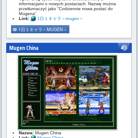
informacjami o nowych postaciach. Nazwę można
przetłumaczyć jako "Codziennie nowa postać do
Mugena".
Link:
1日１キャラ～mugen～
1日１キャラ～MUGEN～
Mugen China
Nazwa:
Mugen China
Link:
Mugen China