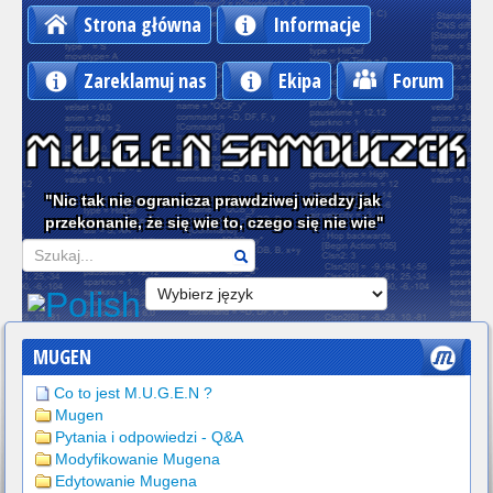
Strona główna
Informacje
Zareklamuj nas
Ekipa
Forum
"Nic tak nie ogranicza prawdziwej wiedzy jak
przekonanie, że się wie to, czego się nie wie"
Szukaj
MUGEN
Co to jest M.U.G.E.N ?
Mugen
Pytania i odpowiedzi - Q&A
Modyfikowanie Mugena
Edytowanie Mugena