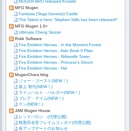
MUGEN BRO released Krizalid
MFG Mugen
Fantasia (Sega Genesis) Castle
The Talent is here: Stephen Stills has been released!!
MFG Mugen 1.0+
Ultimate Cheng Sinzan
Rokk Software
Fire Emblem Heroes - In the Moment Forest
Fire Emblem Heroes - Askr Book II Plain
Fire Emblem Heroes - Niðavellir Tower
Fire Emblem Heroes - Princess's Gloom
Fire Emblem Heroes - Hel
MugenChara blog
ジョー・ゴースト(NEW！)
坂上 智代(NEW！)
ラインハルト・バルガー(NEW！)
ブレア・デイム(NEW！)
ケン(NEW！)
JAM Mugen House
レッドバロン (代理公開)
暗黒司令官フレイムコンボイ(代理公開)
各アップデートのお知らせ