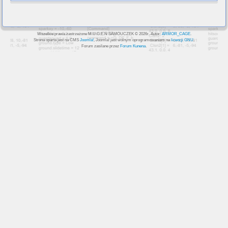
Wszelkie prawa zastrzeżone M.U.G.E.N SAMOUCZEK © 2026r. Autor:
ARMOR_CAGE
.
Strona oparta jest na CMS
Joomla!
, Joomla! jest wolnym oprogramowaniem na
licencji GNU
.
Forum zasilane przez
Forum Kunena
.