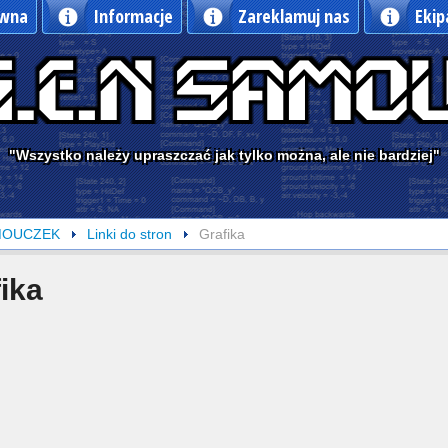
ówna
Informacje
Zareklamuj nas
Ekip
"Wszystko należy upraszczać jak tylko można, ale nie bardziej"
MOUCZEK
Linki do stron
Grafika
ika