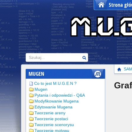
Strona gł
Szukaj
SA
MUGEN
Graf
Co to jest M.U.G.E.N ?
Mugen
Pytania i odpowiedzi - Q&A
Modyfikowanie Mugena
Edytowanie Mugena
Tworzenie areny
Tworzenie postaci
Tworzenie scenorysu
Tworzenie motywu