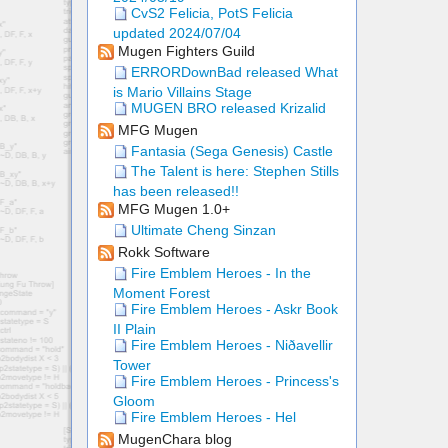
CvS2 Felicia, PotS Felicia
updated 2024/07/04
Mugen Fighters Guild
ERRORDownBad released What
is Mario Villains Stage
MUGEN BRO released Krizalid
MFG Mugen
Fantasia (Sega Genesis) Castle
The Talent is here: Stephen Stills
has been released!!
MFG Mugen 1.0+
Ultimate Cheng Sinzan
Rokk Software
Fire Emblem Heroes - In the
Moment Forest
Fire Emblem Heroes - Askr Book
II Plain
Fire Emblem Heroes - Niðavellir
Tower
Fire Emblem Heroes - Princess's
Gloom
Fire Emblem Heroes - Hel
MugenChara blog