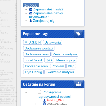
Zapomniałeś hasła?
Zapomniałeś nazwy
użytkownika?
Zarejestruj się
Popularne tagi
M.U.G.E.N
Ustawienia
Dodawanie postaci
Dodawanie aren
Zmiana motywu
LocalCoord
Q&A
Menu i opcje
Tworzenie aren
Problem
Błąd
Tryb Debug
Tworzenie motywu
Ostatnio na Forum
Podkręcanie
agresywności postaci
ARMOR_CAGE
2025/12/13 13:01