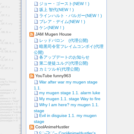
ジョー・ゴースト(NEW！)
坂上 智代(NEW！)
ラインハルト・バルガー(NEW！)
ブレア・デイム(NEW！)
ケン(NEW！)
JAM Mugen House
レッドバロン (代理公開)
暗黒司令官フレイムコンボイ(代理
公開)
各アップデートのお知らせ
第二使徒ユルグ(代理公開)
カミツルギ(代理公開)
YouTube funny963
War after war my mugen stage
1.1.
my mugen stage 1.1. alarm luke
My mugen 1.1. stage Way to fire
Why I am here? my mugen 1.1.
stage
Evil in disguise 1.1. my mugen
stage
CoolAnimeHustler
ʕु-̫͡-ʔु”-- CoolAnimeHustler's