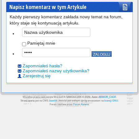
Napisz komentarz w tym Artykule
Każdy pierwszy komentarz zakłada nowy temat na forum,
który staje się kontynuacją artykułu.
Pamiętaj mnie
Zapomniałeś hasła?
Zapomniałeś nazwy użytkownika?
Zarejestruj się
Wszelkie prawa zastrzeżone M.U.G.E.N SAMOUCZEK © 2026r. Autor:
ARMOR_CAGE
.
Strona oparta jest na CMS
Joomla!
, Joomla! jest wolnym oprogramowaniem na
licencji GNU
.
Forum zasilane przez
Forum Kunena
.