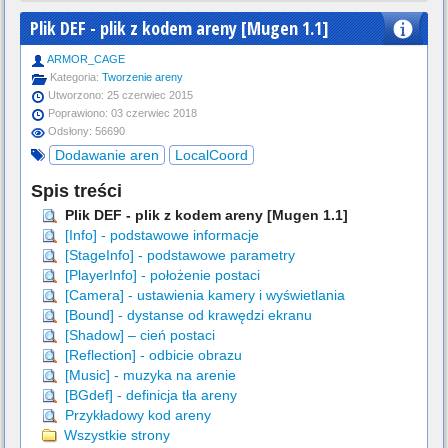
Plik DEF - plik z kodem areny [Mugen 1.1]
ARMOR_CAGE
Kategoria:
Tworzenie areny
Utworzono: 25 czerwiec 2015
Poprawiono: 03 czerwiec 2018
Odsłony: 56690
Dodawanie aren
LocalCoord
Spis treści
Plik DEF - plik z kodem areny [Mugen 1.1]
[Info] - podstawowe informacje
[StageInfo] - podstawowe parametry
[PlayerInfo] - położenie postaci
[Camera] - ustawienia kamery i wyświetlania
[Bound] - dystanse od krawędzi ekranu
[Shadow] – cień postaci
[Reflection] - odbicie obrazu
[Music] - muzyka na arenie
[BGdef] - definicja tła areny
Przykładowy kod areny
Wszystkie strony