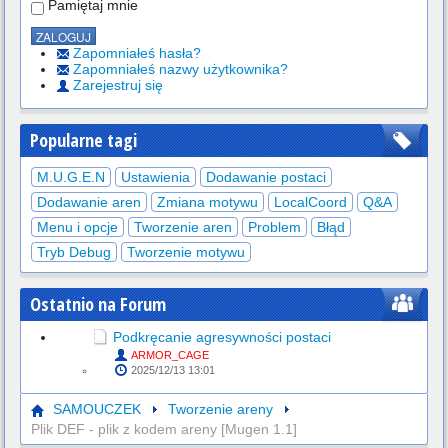
Pamiętaj mnie
Zapomniałeś hasła?
Zapomniałeś nazwy użytkownika?
Zarejestruj się
Popularne tagi
M.U.G.E.N
Ustawienia
Dodawanie postaci
Dodawanie aren
Zmiana motywu
LocalCoord
Q&A
Menu i opcje
Tworzenie aren
Problem
Błąd
Tryb Debug
Tworzenie motywu
Ostatnio na Forum
Podkręcanie agresywności postaci
ARMOR_CAGE
2025/12/13 13:01
SAMOUCZEK
Tworzenie areny
Plik DEF - plik z kodem areny [Mugen 1.1]