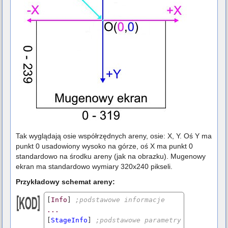
Tak wyglądają osie współrzędnych areny, osie: X, Y. Oś Y ma
punkt 0 usadowiony wysoko na górze, oś X ma punkt 0
standardowo na środku areny (jak na obrazku). Mugenowy
ekran ma standardowo wymiary 320x240 pikseli.
Przykładowy schemat areny:
[
Info
] 
;podstawowe informacje
...
[
StageInfo
] 
;podstawowe parametry