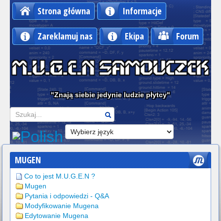
Strona główna
Informacje
Zareklamuj nas
Ekipa
Forum
"Znają siebie jedynie ludzie płytcy"
Szukaj
MUGEN
Co to jest M.U.G.E.N ?
Mugen
Pytania i odpowiedzi - Q&A
Modyfikowanie Mugena
Edytowanie Mugena