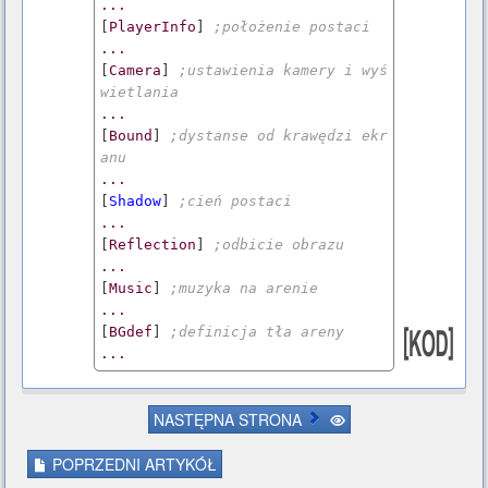
...
[
PlayerInfo
] 
;położenie postaci
...
[
Camera
] 
;ustawienia kamery i wyś
wietlania
...
[
Bound
] 
;dystanse od krawędzi ekr
anu
...
[
Shadow
] 
;cień postaci
...
[
Reflection
] 
;odbicie obrazu
...
[
Music
] 
;muzyka na arenie
...
[
BGdef
] 
;definicja tła areny
...
NASTĘPNA STRONA
POPRZEDNI ARTYKÓŁ