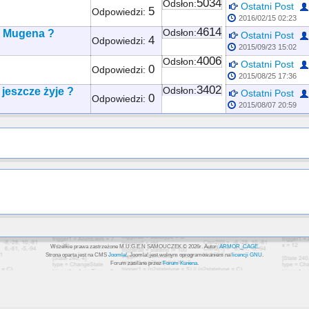
5034
Odsłon:
Ostatni Post
5
Odpowiedzi:
2016/02/15 02:23
4614
o Mugena ?
Odsłon:
Ostatni Post
4
Odpowiedzi:
2015/09/23 15:02
4006
Odsłon:
Ostatni Post
0
Odpowiedzi:
2015/08/25 17:36
3402
 jeszcze żyje ?
Odsłon:
Ostatni Post
0
Odpowiedzi:
2015/08/07 20:59
Wszelkie prawa zastrzeżone M.U.G.E.N SAMOUCZEK © 2026r. Autor:
ARMOR_CAGE
.
Strona oparta jest na CMS
Joomla!
, Joomla! jest wolnym oprogramowaniem na
licencji GNU
.
Forum zasilane przez
Forum Kunena
.