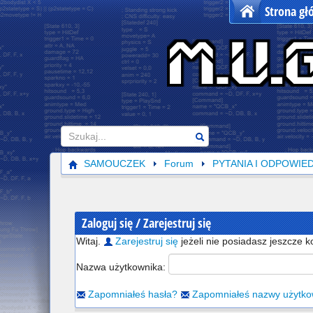
Strona g
Szukaj
SAMOUCZEK
Forum
PYTANIA I ODPOWIED
Zaloguj się / Zarejestruj się
Witaj.
Zarejestruj się
jeżeli nie posiadasz jeszcze k
Nazwa użytkownika:
Zapomniałeś hasła?
Zapomniałeś nazwy użytko