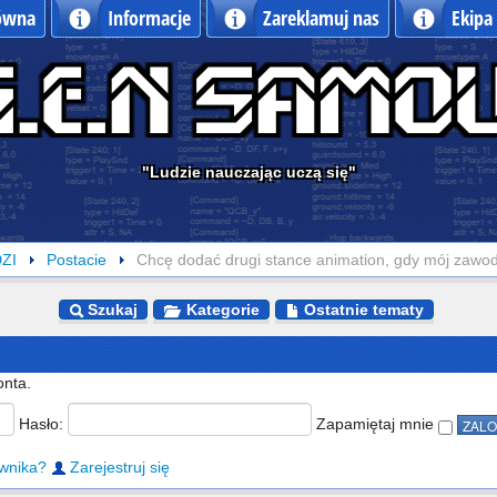
łówna
Informacje
Zareklamuj nas
Ekipa
"Ludzie nauczając uczą się"
ZI
Postacie
Chcę dodać drugi stance animation, gdy mój zawodn
Szukaj
Kategorie
Ostatnie tematy
onta.
Hasło:
Zapamiętaj mnie
wnika?
Zarejestruj się