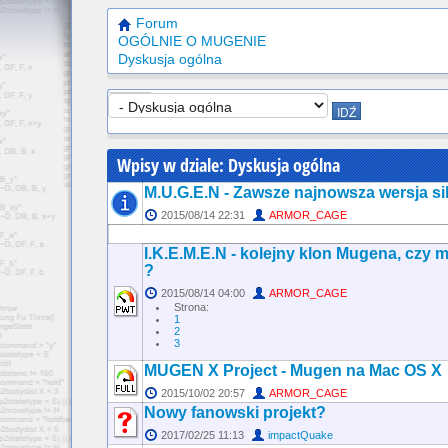
Forum
OGÓLNIE O MUGENIE
Dyskusja ogólna
Wpisy w dziale: Dyskusja ogólna
M.U.G.E.N - Zawsze najnowsza wersja si
2015/08/14 22:31
ARMOR_CAGE
I.K.E.M.E.N - kolejny klon Mugena, czy 
?
2015/08/14 04:00
ARMOR_CAGE
Strona:
1
2
3
MUGEN X Project - Mugen na Mac OS X
2015/10/02 20:57
ARMOR_CAGE
Nowy fanowski projekt?
2017/02/25 11:13
impactQuake