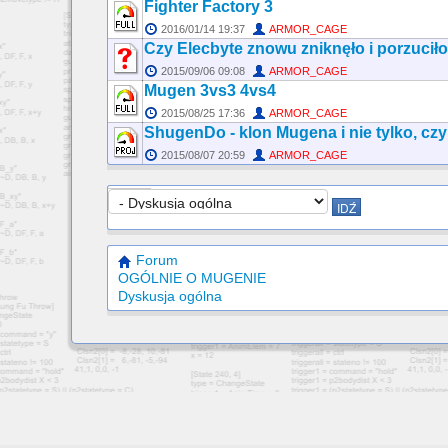
Fighter Factory 3
2016/01/14 19:37
ARMOR_CAGE
Czy Elecbyte znowu zniknęło i porzucił
2015/09/06 09:08
ARMOR_CAGE
Mugen 3vs3 4vs4
2015/08/25 17:36
ARMOR_CAGE
ShugenDo - klon Mugena i nie tylko, czy
2015/08/07 20:59
ARMOR_CAGE
Forum
OGÓLNIE O MUGENIE
Dyskusja ogólna