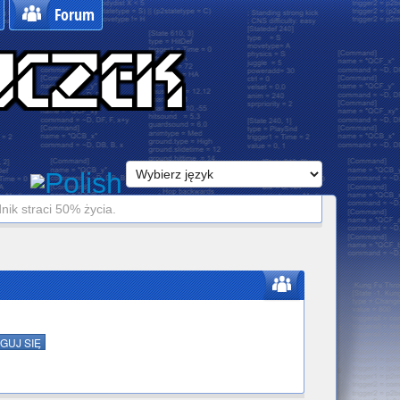
Forum
ik straci 50% życia.