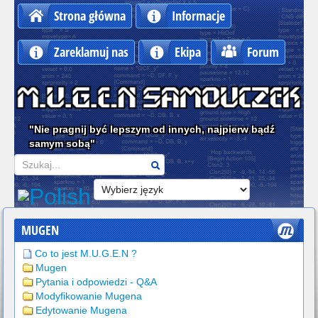
Strona główna
Informacje
Zareklamuj nas
Ekipa
Forum
"Nie pragnij być lepszym od innych, najpierw bądź
samym sobą"
Szukaj
MUGEN
Co to jest M.U.G.E.N ?
Mugen
Pytania i odpowiedzi - Q&A
Modyfikowanie Mugena
Edytowanie Mugena