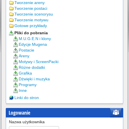
Tworzenie areny
Tworzenie postaci
Tworzenie scenorysu
Tworzenie motywu
Gotowe przykłady
Pliki do pobrania
M.U.G.E.N i klony
Edycje Mugena
Postacie
Areny
Motywy i ScreenPacki
Różne dodatki
Grafika
Dźwięki i muzyka
Programy
Inne
Linki do stron
Logowanie
Nazwa użytkownika