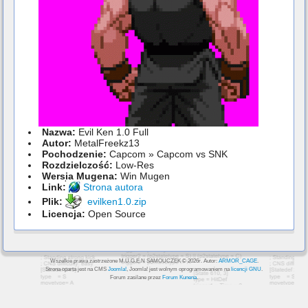
Nazwa:
Evil Ken 1.0 Full
Autor:
MetalFreekz13
Pochodzenie:
Capcom » Capcom vs SNK
Rozdzielczość:
Low-Res
Wersja Mugena:
Win Mugen
Link:
Strona autora
Plik:
evilken1.0.zip
Licencja:
Open Source
Wszelkie prawa zastrzeżone M.U.G.E.N SAMOUCZEK © 2026r. Autor:
ARMOR_CAGE
.
Strona oparta jest na CMS
Joomla!
, Joomla! jest wolnym oprogramowaniem na
licencji GNU
.
Forum zasilane przez
Forum Kunena
.