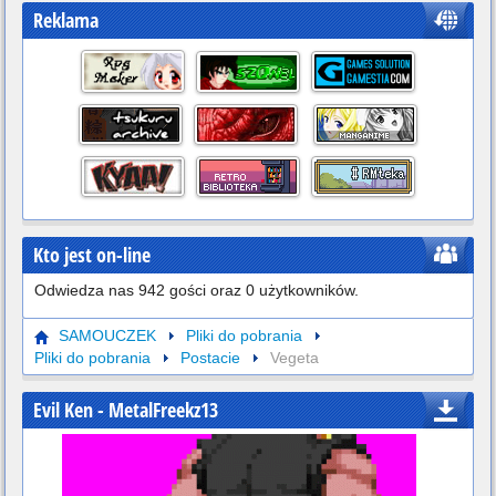
Reklama
Kto jest on-line
Odwiedza nas 942 gości oraz 0 użytkowników.
SAMOUCZEK
Pliki do pobrania
Pliki do pobrania
Postacie
Vegeta
Evil Ken
- MetalFreekz13