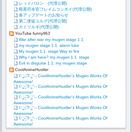
レッドバロン (代理公開)
暗黒司令官フレイムコンボイ(代理公開)
各アップデートのお知らせ
第二使徒ユルグ(代理公開)
カミツルギ(代理公開)
YouTube funny963
War after war my mugen stage 1.1.
my mugen stage 1.1. alarm luke
My mugen 1.1. stage Way to fire
Why I am here? my mugen 1.1. stage
Evil in disguise 1.1. my mugen stage
CoolAnimeHustler
ʕु-̫͡-ʔु”-- CoolAnimeHustler's Mugen Works Of
Awesome!
ʕु-̫͡-ʔु”-- CoolAnimeHustler's Mugen Works Of
Awesome!
ʕु-̫͡-ʔु”-- CoolAnimeHustler's Mugen Works Of
Awesome!
ʕु-̫͡-ʔु”-- CoolAnimeHustler's Mugen Works Of
Awesome!
ʕु-̫͡-ʔु”-- CoolAnimeHustler's Mugen Works Of
Awesome!