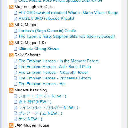
CvS2 Felicia, PotS Felicia updated 2024/07/04
Mugen Fighters Guild
ERRORDownBad released What is Mario Villains Stage
MUGEN BRO released Krizalid
MFG Mugen
Fantasia (Sega Genesis) Castle
The Talent is here: Stephen Stills has been released!!
MFG Mugen 1.0+
Ultimate Cheng Sinzan
Rokk Software
Fire Emblem Heroes - In the Moment Forest
Fire Emblem Heroes - Askr Book II Plain
Fire Emblem Heroes - Niðavellir Tower
Fire Emblem Heroes - Princess's Gloom
Fire Emblem Heroes - Hel
MugenChara blog
ジョー・ゴースト(NEW！)
坂上 智代(NEW！)
ラインハルト・バルガー(NEW！)
ブレア・デイム(NEW！)
ケン(NEW！)
JAM Mugen House