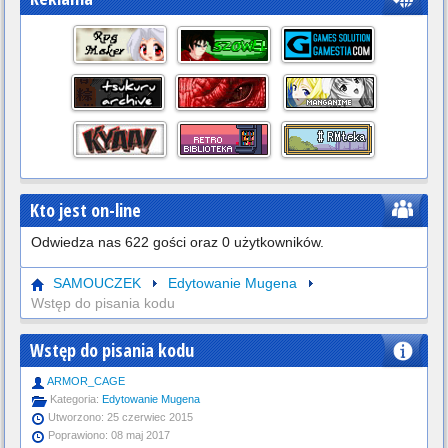
Kto jest on-line
Odwiedza nas 622 gości oraz 0 użytkowników.
SAMOUCZEK
Edytowanie Mugena
Wstęp do pisania kodu
Wstęp do pisania kodu
ARMOR_CAGE
Kategoria:
Edytowanie Mugena
Utworzono: 25 czerwiec 2015
Poprawiono: 08 maj 2017