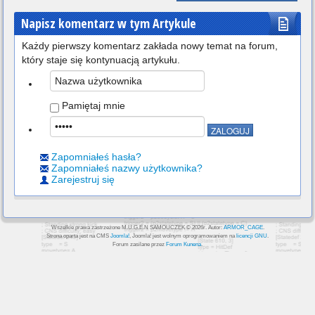
Napisz komentarz w tym Artykule
Każdy pierwszy komentarz zakłada nowy temat na forum,
który staje się kontynuacją artykułu.
Pamiętaj mnie
Zapomniałeś hasła?
Zapomniałeś nazwy użytkownika?
Zarejestruj się
Wszelkie prawa zastrzeżone M.U.G.E.N SAMOUCZEK © 2026r. Autor:
ARMOR_CAGE
.
Strona oparta jest na CMS
Joomla!
, Joomla! jest wolnym oprogramowaniem na
licencji GNU
.
Forum zasilane przez
Forum Kunena
.