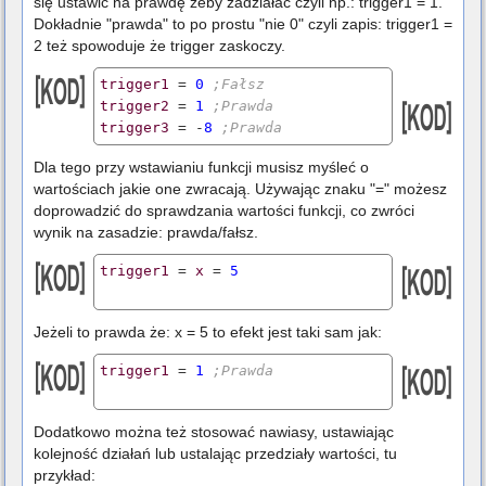
się ustawić na prawdę żeby zadziałać czyli np.: trigger1 = 1.
Dokładnie "prawda" to po prostu "nie 0" czyli zapis: trigger1 =
2 też spowoduje że trigger zaskoczy.
trigger1
 = 
0
;Fałsz
trigger2
 = 
1
;Prawda
trigger3
 = -
8
;Prawda 
Dla tego przy wstawianiu funkcji musisz myśleć o
wartościach jakie one zwracają. Używając znaku "=" możesz
doprowadzić do sprawdzania wartości funkcji, co zwróci
wynik na zasadzie: prawda/fałsz.
trigger1
 = 
x
 = 
5
Jeżeli to prawda że: x = 5 to efekt jest taki sam jak:
trigger1
 = 
1
;Prawda 
Dodatkowo można też stosować nawiasy, ustawiając
kolejność działań lub ustalając przedziały wartości, tu
przykład: