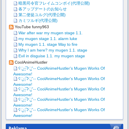
暗黒司令官フレイムコンボイ(代理公開)
各アップデートのお知らせ
第二使徒ユルグ(代理公開)
カミツルギ(代理公開)
YouTube funny963
War after war my mugen stage 1.1.
my mugen stage 1.1. alarm luke
My mugen 1.1. stage Way to fire
Why I am here? my mugen 1.1. stage
Evil in disguise 1.1. my mugen stage
CoolAnimeHustler
ʕु-̫͡-ʔु”-- CoolAnimeHustler's Mugen Works Of
Awesome!
ʕु-̫͡-ʔु”-- CoolAnimeHustler's Mugen Works Of
Awesome!
ʕु-̫͡-ʔु”-- CoolAnimeHustler's Mugen Works Of
Awesome!
ʕु-̫͡-ʔु”-- CoolAnimeHustler's Mugen Works Of
Awesome!
ʕु-̫͡-ʔु”-- CoolAnimeHustler's Mugen Works Of
Awesome!
Reklama