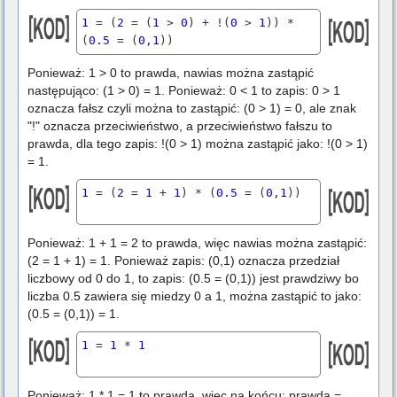
1
 = (
2
 = (
1
 > 
0
) + !(
0
 > 
1
)) * 
(
0.5
 = (
0
,
1
)) 
Ponieważ: 1 > 0 to prawda, nawias można zastąpić
następująco: (1 > 0) = 1. Ponieważ: 0 < 1 to zapis: 0 > 1
oznacza fałsz czyli można to zastąpić: (0 > 1) = 0, ale znak
"!" oznacza przeciwieństwo, a przeciwieństwo fałszu to
prawda, dla tego zapis: !(0 > 1) można zastąpić jako: !(0 > 1)
= 1.
1
 = (
2
 = 
1
 + 
1
) * (
0.5
 = (
0
,
1
)) 
Ponieważ: 1 + 1 = 2 to prawda, więc nawias można zastąpić:
(2 = 1 + 1) = 1. Ponieważ zapis: (0,1) oznacza przedział
liczbowy od 0 do 1, to zapis: (0.5 = (0,1)) jest prawdziwy bo
liczba 0.5 zawiera się miedzy 0 a 1, można zastąpić to jako:
(0.5 = (0,1)) = 1.
1
 = 
1
 * 
1
Ponieważ: 1 * 1 = 1 to prawda, więc na końcu: prawda =