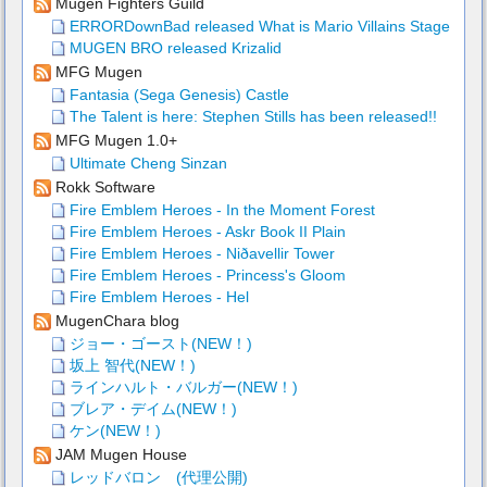
Mugen Fighters Guild
ERRORDownBad released What is Mario Villains Stage
MUGEN BRO released Krizalid
MFG Mugen
Fantasia (Sega Genesis) Castle
The Talent is here: Stephen Stills has been released!!
MFG Mugen 1.0+
Ultimate Cheng Sinzan
Rokk Software
Fire Emblem Heroes - In the Moment Forest
Fire Emblem Heroes - Askr Book II Plain
Fire Emblem Heroes - Niðavellir Tower
Fire Emblem Heroes - Princess's Gloom
Fire Emblem Heroes - Hel
MugenChara blog
ジョー・ゴースト(NEW！)
坂上 智代(NEW！)
ラインハルト・バルガー(NEW！)
ブレア・デイム(NEW！)
ケン(NEW！)
JAM Mugen House
レッドバロン (代理公開)