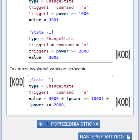
type
 = 
ChangeState
trigger1
 = 
command
 = 
"a"
trigger1
 = 
power
 >= 
1000
value
 = 
3001
[
State
 -
1
type
 = 
ChangeState
trigger1
 = 
command
 = 
"a"
trigger1
 = 
power
 >= 
2000
value
 = 
3002
Tak może wyglądać zapis po skróceniu:
[
State
 -
1
type
 = 
ChangeState
trigger1
 = 
command
 = 
"a"
value
 = 
3000
 + (
power
 >= 
1000
) + 
(
power
 >= 
2000
) 
POPRZEDNIA STRONA
NASTĘPNY ARTYKÓŁ