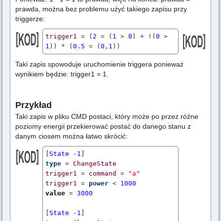
prawda, można bez problemu użyć takiego zapisu przy
triggerze:
trigger1
 = (
2
 = (
1
 > 
0
) + !(
0
 > 
1
)) * (
0.5
 = (
0
,
1
)) 
Taki zapis spowoduje uruchomienie triggera ponieważ
wynikiem będzie: trigger1 = 1.
Przykład
Taki zapis w pliku CMD postaci, który może po przez różne
poziomy energii przekierować postać do danego stanu z
danym ciosem można łatwo skrócić:
[
State
 -
1
type
 = 
ChangeState
trigger1
 = 
command
 = 
"a"
trigger1
 = 
power
 < 
1000
value
 = 
3000
[
State
 -
1