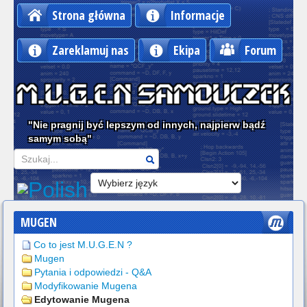
Strona główna
Informacje
Zareklamuj nas
Ekipa
Forum
"Nie pragnij być lepszym od innych, najpierw bądź
samym sobą"
Szukaj
MUGEN
Co to jest M.U.G.E.N ?
Mugen
Pytania i odpowiedzi - Q&A
Modyfikowanie Mugena
Edytowanie Mugena