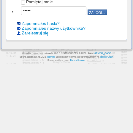
Pamiętaj mnie
Zapomniałeś hasła?
Zapomniałeś nazwy użytkownika?
Zarejestruj się
Wszelkie prawa zastrzeżone M.U.G.E.N SAMOUCZEK © 2026r. Autor:
ARMOR_CAGE
.
Strona oparta jest na CMS
Joomla!
, Joomla! jest wolnym oprogramowaniem na
licencji GNU
.
Forum zasilane przez
Forum Kunena
.