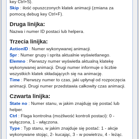
key Ctrl+S).
Skip
: ilość opuszczonych klatek animacji (zmiana za
pomocą debug key Ctrl+F).
Druga linijka:
Nazwa i numer ID postaci lub helpera.
Trzecia linijka:
ActionID
: Numer wykonywanej animacji.
Spr
: Numer grupy i sprita aktualnie wyświetlanego.
Elemno
: Pierwszy numer wyświetla aktualną klatekę
wykonywanej animacji. Drugi numer informuje o liczbie
wszystkich klatek składających się na animację.
Time
: Pierwszy numer to czas, jaki upłynął od rozpoczęcia
animacji. Drugi numer przedstawia całkowity czas animacji.
Czwarta linijka:
State no
: Numer stanu, w jakim znajduję się postać lub
helper.
Ctrl
: Flaga kontrolna (możliwość kontroli postaci): 0 -
wyłączona, 1 - włączona.
Type
: Typ stanu, w jakim znajduje się postać: 1 - akcje
wykonywane stojąc, 2- kucając, 3 - w powietrzu, 4 - leżąc.