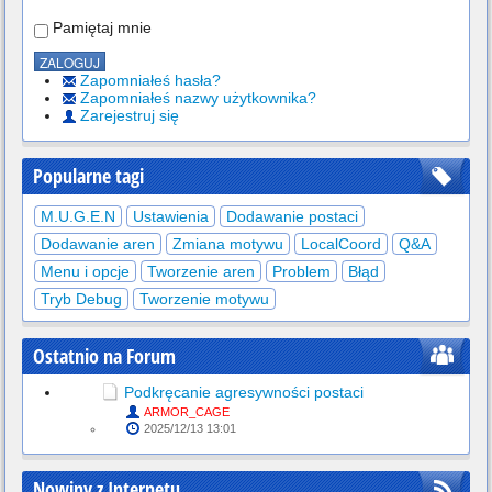
Pamiętaj mnie
Zapomniałeś hasła?
Zapomniałeś nazwy użytkownika?
Zarejestruj się
Popularne tagi
M.U.G.E.N
Ustawienia
Dodawanie postaci
Dodawanie aren
Zmiana motywu
LocalCoord
Q&A
Menu i opcje
Tworzenie aren
Problem
Błąd
Tryb Debug
Tworzenie motywu
Ostatnio na Forum
Podkręcanie agresywności postaci
ARMOR_CAGE
2025/12/13 13:01
Nowiny z Internetu