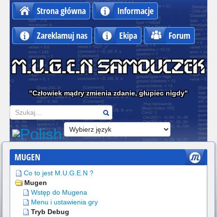
Strona główna
Informacje
Zareklamuj nas
Ekipa
Forum
"Człowiek mądry zmienia zdanie, głupiec nigdy"
Szukaj
MUGEN
Co to jest M.U.G.E.N ?
Mugen
Wstęp do Mugena
Menu i ustawienia gry
Tryb Debug