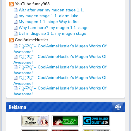
YouTube funny963
War after war my mugen stage 1.1.
my mugen stage 1.1. alarm luke
My mugen 1.1. stage Way to fire
Why I am here? my mugen 1.1. stage
Evil in disguise 1.1. my mugen stage
CoolAnimeHustler
ʕु-̫͡-ʔु”-- CoolAnimeHustler's Mugen Works Of
Awesome!
ʕु-̫͡-ʔु”-- CoolAnimeHustler's Mugen Works Of
Awesome!
ʕु-̫͡-ʔु”-- CoolAnimeHustler's Mugen Works Of
Awesome!
ʕु-̫͡-ʔु”-- CoolAnimeHustler's Mugen Works Of
Awesome!
ʕु-̫͡-ʔु”-- CoolAnimeHustler's Mugen Works Of
Awesome!
Reklama