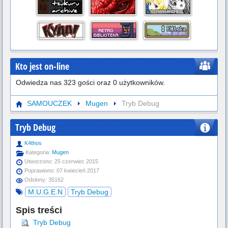
Kto jest on-line
Odwiedza nas 323 gości oraz 0 użytkowników.
SAMOUCZEK
Mugen
Tryb Debug
Tryb Debug
K4thos
Kategoria:
Mugen
Utworzono: 25 czerwiec 2015
Poprawiono: 07 kwiecień 2017
Odsłony: 35162
M.U.G.E.N
Tryb Debug
Spis treści
Tryb Debug