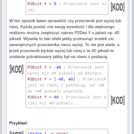
P2Dist
Y
 > 
0
; Przeciwnik jest ni
żej. 
W ten sposób łatwo sprawdzić czy przeciwnik jest wyżej lub
niżej. Każda postać ma swoją wysokość i dla większego
realizmu można zwiększyć zakres P2Dist Y o jakieś np. 40
pikseli. Wywoła to taki efekt jakby przesunąć środek osi
wewnętrznych przeciwnika nieco wyżej. To nie jest wiele, a
jeżeli przeciwnik będzie wyżej lub niżej o te 40 pikseli to
zostanie potraktowany jakby był na równi z postacią.
P2Dist
Y
 < -
40
; Przeciwnik jest 
wyżej niż 40 pikseli od postaci.
P2Dist
Y
 = [-
40
, 
40
] 
; Przeciwnik 
jest na równi z postacią, od -40 
do +40 pikseli włącznie.
P2Dist
Y
 > 
40
; Przeciwnik jest n
iżej niż 40 pikseli.  
Przykład:
[
State
1
, 
w
gore