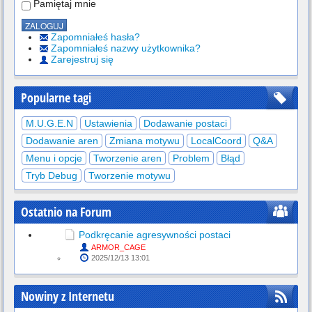
Pamiętaj mnie
Zapomniałeś hasła?
Zapomniałeś nazwy użytkownika?
Zarejestruj się
Popularne tagi
M.U.G.E.N
Ustawienia
Dodawanie postaci
Dodawanie aren
Zmiana motywu
LocalCoord
Q&A
Menu i opcje
Tworzenie aren
Problem
Błąd
Tryb Debug
Tworzenie motywu
Ostatnio na Forum
Podkręcanie agresywności postaci
ARMOR_CAGE
2025/12/13 13:01
Nowiny z Internetu