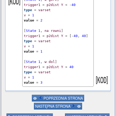
trigger1
 = 
p2dist
Y
 < -
40
type
 = 
varset
v
 = 
1
value
 = 
2
[
State
1
, 
na
rowni
trigger1
 = 
p2dist
Y
 = [-
40
, 
40
type
 = 
varset
v
 = 
1
value
 = 
1
[
State
1
, 
w
dol
trigger1
 = 
p2dist
Y
 > 
40
type
 = 
varset
v
 = 
1
value
 = 
3
POPRZEDNIA STRONA
NASTĘPNA STRONA