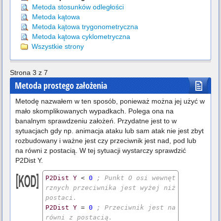
Metoda stosunków odległości
Metoda kątowa
Metoda kątowa trygonometryczna
Metoda kątowa cyklometryczna
Wszystkie strony
Strona 3 z 7
Metoda prostego założenia
Metodę nazwałem w ten sposób, ponieważ można jej użyć w
mało skomplikowanych wypadkach. Polega ona na
banalnym sprawdzeniu założeń. Przydatne jest to w
sytuacjach gdy np. animacja ataku lub sam atak nie jest zbyt
rozbudowany i ważne jest czy przeciwnik jest nad, pod lub
na równi z postacią. W tej sytuacji wystarczy sprawdzić
P2Dist Y.
P2Dist
Y
 < 
0
; Punkt O osi wewnęt
rznych przeciwnika jest wyżej niż 
postaci.
P2Dist
Y
 = 
0
; Przeciwnik jest na 
równi z postacią.