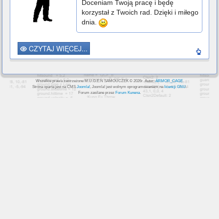
Doceniam Twoją pracę i będę
korzystał z Twoich rad. Dzięki i miłego
dnia.
CZYTAJ WIĘCEJ...
Wszelkie prawa zastrzeżone M.U.G.E.N SAMOUCZEK © 2026r. Autor:
ARMOR_CAGE
.
Strona oparta jest na CMS
Joomla!
, Joomla! jest wolnym oprogramowaniem na
licencji GNU
.
Forum zasilane przez
Forum Kunena
.