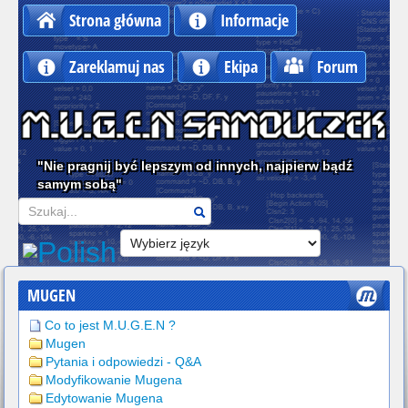
Strona główna
Informacje
Zareklamuj nas
Ekipa
Forum
"Nie pragnij być lepszym od innych, najpierw bądź
samym sobą"
Szukaj
MUGEN
Co to jest M.U.G.E.N ?
Mugen
Pytania i odpowiedzi - Q&A
Modyfikowanie Mugena
Edytowanie Mugena