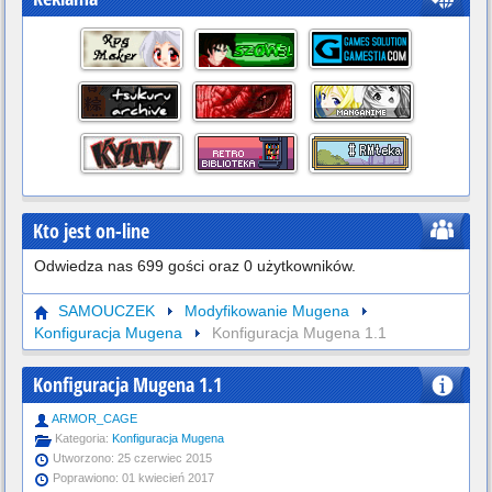
Kto jest on-line
Odwiedza nas 699 gości oraz 0 użytkowników.
SAMOUCZEK
Modyfikowanie Mugena
Konfiguracja Mugena
Konfiguracja Mugena 1.1
Konfiguracja Mugena 1.1
ARMOR_CAGE
Kategoria:
Konfiguracja Mugena
Utworzono: 25 czerwiec 2015
Poprawiono: 01 kwiecień 2017