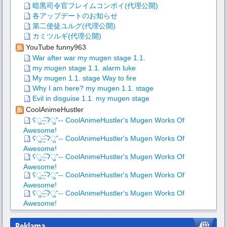
暗黒司令官フレイムコンボイ(代理公開)
各アップデートのお知らせ
第二使徒ユルグ(代理公開)
カミツルギ(代理公開)
YouTube funny963
War after war my mugen stage 1.1.
my mugen stage 1.1. alarm luke
My mugen 1.1. stage Way to fire
Why I am here? my mugen 1.1. stage
Evil in disguise 1.1. my mugen stage
CoolAnimeHustler
ʕु-̫͡-ʔु”-- CoolAnimeHustler's Mugen Works Of
Awesome!
ʕु-̫͡-ʔु”-- CoolAnimeHustler's Mugen Works Of
Awesome!
ʕु-̫͡-ʔु”-- CoolAnimeHustler's Mugen Works Of
Awesome!
ʕु-̫͡-ʔु”-- CoolAnimeHustler's Mugen Works Of
Awesome!
ʕु-̫͡-ʔु”-- CoolAnimeHustler's Mugen Works Of
Awesome!
Reklama