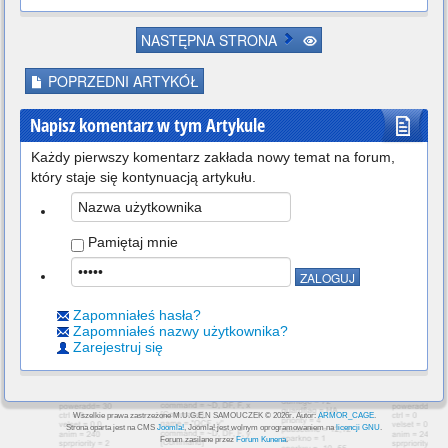
NASTĘPNA STRONA
POPRZEDNI ARTYKÓŁ
Napisz komentarz w tym Artykule
Każdy pierwszy komentarz zakłada nowy temat na forum,
który staje się kontynuacją artykułu.
Pamiętaj mnie
Zapomniałeś hasła?
Zapomniałeś nazwy użytkownika?
Zarejestruj się
Wszelkie prawa zastrzeżone M.U.G.E.N SAMOUCZEK © 2026r. Autor:
ARMOR_CAGE
.
Strona oparta jest na CMS
Joomla!
, Joomla! jest wolnym oprogramowaniem na
licencji GNU
.
Forum zasilane przez
Forum Kunena
.