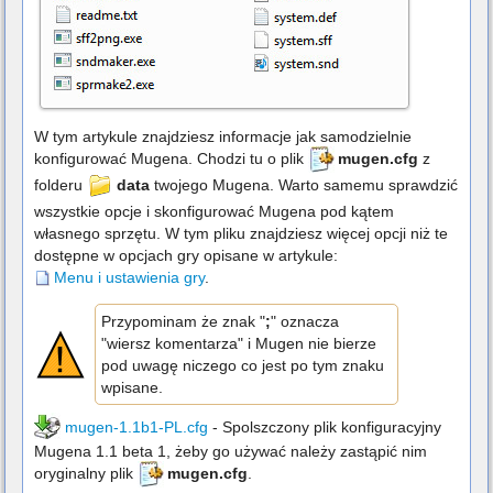
W tym artykule znajdziesz informacje jak samodzielnie
konfigurować Mugena. Chodzi tu o plik
mugen.cfg
z
folderu
data
twojego Mugena. Warto samemu sprawdzić
wszystkie opcje i skonfigurować Mugena pod kątem
własnego sprzętu. W tym pliku znajdziesz więcej opcji niż te
dostępne w opcjach gry opisane w artykule:
Menu i ustawienia gry
.
Przypominam że znak "
;
" oznacza
"wiersz komentarza" i Mugen nie bierze
pod uwagę niczego co jest po tym znaku
wpisane.
mugen-1.1b1-PL.cfg
- Spolszczony plik konfiguracyjny
Mugena 1.1 beta 1, żeby go używać należy zastąpić nim
oryginalny plik
mugen.cfg
.