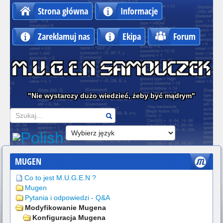
Strona główna
Informacje
Zareklamuj nas
Ekipa
Forum
"Nie wystarczy dużo wiedzieć, żeby być mądrym"
Szukaj
MUGEN
Co to jest M.U.G.E.N ?
Mugen
Pytania i odpowiedzi - Q&A
Modyfikowanie Mugena
Konfiguracja Mugena