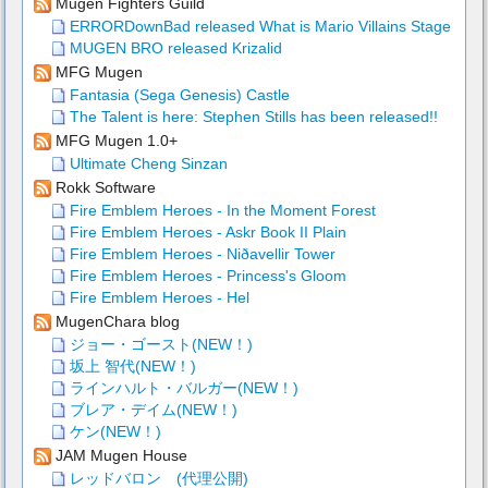
Mugen Fighters Guild
ERRORDownBad released What is Mario Villains Stage
MUGEN BRO released Krizalid
MFG Mugen
Fantasia (Sega Genesis) Castle
The Talent is here: Stephen Stills has been released!!
MFG Mugen 1.0+
Ultimate Cheng Sinzan
Rokk Software
Fire Emblem Heroes - In the Moment Forest
Fire Emblem Heroes - Askr Book II Plain
Fire Emblem Heroes - Niðavellir Tower
Fire Emblem Heroes - Princess's Gloom
Fire Emblem Heroes - Hel
MugenChara blog
ジョー・ゴースト(NEW！)
坂上 智代(NEW！)
ラインハルト・バルガー(NEW！)
ブレア・デイム(NEW！)
ケン(NEW！)
JAM Mugen House
レッドバロン (代理公開)