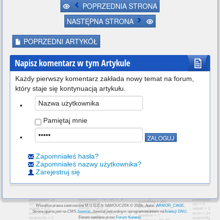
POPRZEDNIA STRONA
;Domyślna arena na szybką walkę 
w trybach versus.
NASTĘPNA STRONA
StartStage
 = 
stages
/
stage0
-
720.de
f
POPRZEDNI ARTYKÓŁ
; 1 - ukrywa informację o wersji 
Napisz komentarz w tym Artykule
silnika na starcie,
; 0 - pokazuje informację o wers
Każdy pierwszy komentarz zakłada nowy temat na forum,
ji silnika na starcie.
który staje się kontynuacją artykułu.
HideDevelopmentBuildBanner
 = 
1
Pamiętaj mnie
Zapomniałeś hasła?
Zapomniałeś nazwy użytkownika?
Zarejestruj się
Wszelkie prawa zastrzeżone M.U.G.E.N SAMOUCZEK © 2026r. Autor:
ARMOR_CAGE
.
Strona oparta jest na CMS
Joomla!
, Joomla! jest wolnym oprogramowaniem na
licencji GNU
.
Forum zasilane przez
Forum Kunena
.