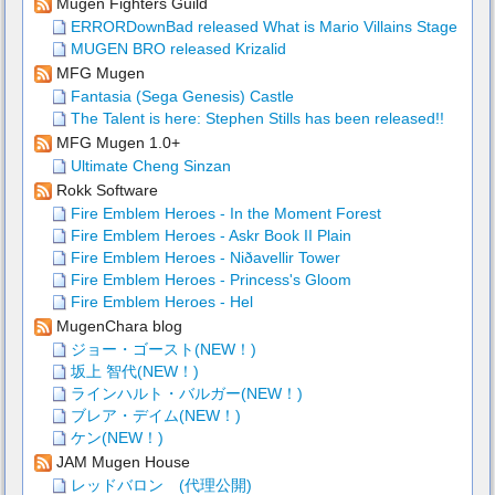
Mugen Fighters Guild
ERRORDownBad released What is Mario Villains Stage
MUGEN BRO released Krizalid
MFG Mugen
Fantasia (Sega Genesis) Castle
The Talent is here: Stephen Stills has been released!!
MFG Mugen 1.0+
Ultimate Cheng Sinzan
Rokk Software
Fire Emblem Heroes - In the Moment Forest
Fire Emblem Heroes - Askr Book II Plain
Fire Emblem Heroes - Niðavellir Tower
Fire Emblem Heroes - Princess's Gloom
Fire Emblem Heroes - Hel
MugenChara blog
ジョー・ゴースト(NEW！)
坂上 智代(NEW！)
ラインハルト・バルガー(NEW！)
ブレア・デイム(NEW！)
ケン(NEW！)
JAM Mugen House
レッドバロン (代理公開)