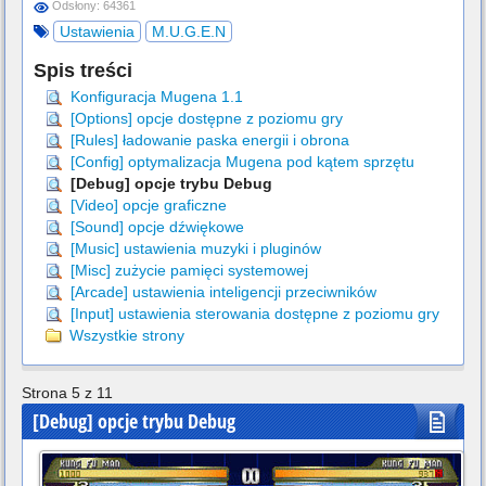
Odsłony: 64361
Ustawienia
M.U.G.E.N
Spis treści
Konfiguracja Mugena 1.1
[Options] opcje dostępne z poziomu gry
[Rules] ładowanie paska energii i obrona
[Config] optymalizacja Mugena pod kątem sprzętu
[Debug] opcje trybu Debug
[Video] opcje graficzne
[Sound] opcje dźwiękowe
[Music] ustawienia muzyki i pluginów
[Misc] zużycie pamięci systemowej
[Arcade] ustawienia inteligencji przeciwników
[Input] ustawienia sterowania dostępne z poziomu gry
Wszystkie strony
Strona 5 z 11
[Debug] opcje trybu Debug