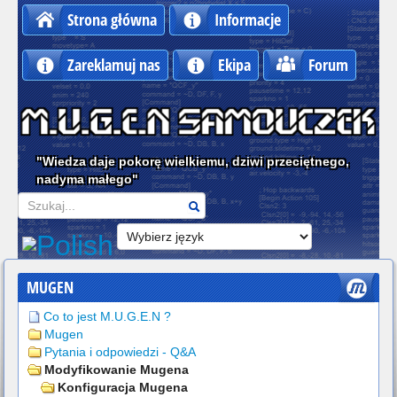
Strona główna
Informacje
Zareklamuj nas
Ekipa
Forum
"Wiedza daje pokorę wielkiemu, dziwi przeciętnego,
nadyma małego"
Szukaj
MUGEN
Co to jest M.U.G.E.N ?
Mugen
Pytania i odpowiedzi - Q&A
Modyfikowanie Mugena
Konfiguracja Mugena