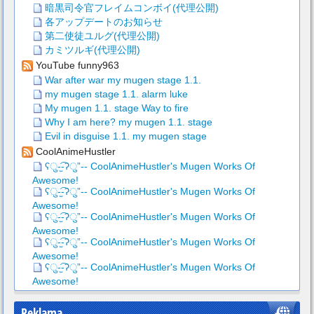
暗黒司令官フレイムコンボイ(代理公開)
各アップデートのお知らせ
第二使徒ユルグ(代理公開)
カミツルギ(代理公開)
YouTube funny963
War after war my mugen stage 1.1.
my mugen stage 1.1. alarm luke
My mugen 1.1. stage Way to fire
Why I am here? my mugen 1.1. stage
Evil in disguise 1.1. my mugen stage
CoolAnimeHustler
ʕु-̫͡-ʔु”-- CoolAnimeHustler's Mugen Works Of
Awesome!
ʕु-̫͡-ʔु”-- CoolAnimeHustler's Mugen Works Of
Awesome!
ʕु-̫͡-ʔु”-- CoolAnimeHustler's Mugen Works Of
Awesome!
ʕु-̫͡-ʔु”-- CoolAnimeHustler's Mugen Works Of
Awesome!
ʕु-̫͡-ʔु”-- CoolAnimeHustler's Mugen Works Of
Awesome!
Reklama