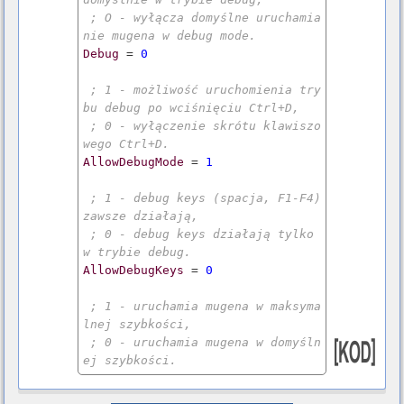
; O - wyłącza domyślne uruchamia
nie mugena w debug mode.
Debug
 = 
0
; 1 - możliwość uruchomienia try
bu debug po wciśnięciu Ctrl+D,
; 0 - wyłączenie skrótu klawiszo
wego Ctrl+D.
AllowDebugMode
 = 
1
; 1 - debug keys (spacja, F1-F4) 
zawsze działają,
; 0 - debug keys działają tylko 
w trybie debug.
AllowDebugKeys
 = 
0
; 1 - uruchamia mugena w maksyma
lnej szybkości,
; 0 - uruchamia mugena w domyśln
ej szybkości.
Speedup
 = 
0