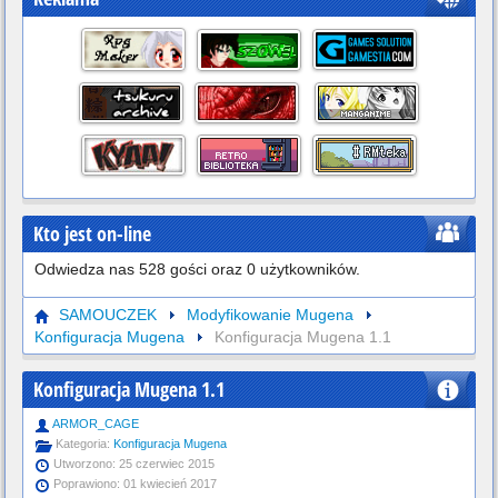
Kto jest on-line
Odwiedza nas 528 gości oraz 0 użytkowników.
SAMOUCZEK
Modyfikowanie Mugena
Konfiguracja Mugena
Konfiguracja Mugena 1.1
Konfiguracja Mugena 1.1
ARMOR_CAGE
Kategoria:
Konfiguracja Mugena
Utworzono: 25 czerwiec 2015
Poprawiono: 01 kwiecień 2017