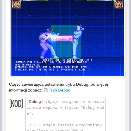
Część zawierająca ustawienia trybu Debug, po więcej
informacji zobacz:
Tryb Debug
.
[
Debug
] 
;Opcje związane z urucham
ianiem mugena w trybie "Debug mod
e".
; 1 - mugen zostaje uruchomiony 
domyślnie w trybie debug,