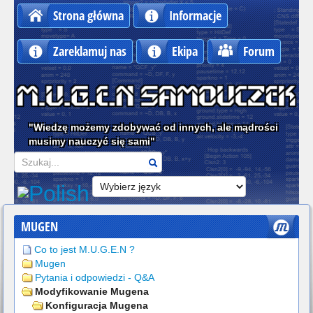
Strona główna
Informacje
Zareklamuj nas
Ekipa
Forum
"Wiedzę możemy zdobywać od innych, ale mądrości
musimy nauczyć się sami"
Szukaj
MUGEN
Co to jest M.U.G.E.N ?
Mugen
Pytania i odpowiedzi - Q&A
Modyfikowanie Mugena
Konfiguracja Mugena