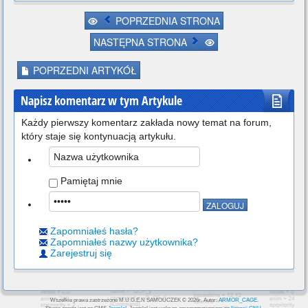
Team.LoseOnKO
 = 
0
POPRZEDNIA STRONA
;Konfiguracja motywów:
NASTĘPNA STRONA
;Wpisz ścieżkę do pliku odpowied
zialnego za motyw (system.def).
POPRZEDNI ARTYKÓŁ
;Możesz używać kilku motywów zam
iennie poprzedzając wpisy znakiem 
Napisz komentarz w tym Artykule
";",
;i usuwając znak kiedy chcesz uż
Każdy pierwszy komentarz zakłada nowy temat na forum,
ywać konkretnego motywu. 
który staje się kontynuacją artykułu.
;Jednak to tylko jedna z możliwo
ści.
;motif = data/system.def
Pamiętaj mnie
;motif = data/kfm/system.def
;motif = data/big/system.def
motif
 = 
data
/
mugen1
/
system.def
Zapomniałeś hasła?
Zapomniałeś nazwy użytkownika?
Zarejestruj się
Wszelkie prawa zastrzeżone M.U.G.E.N SAMOUCZEK © 2026r. Autor:
ARMOR_CAGE
.