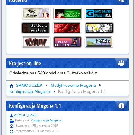
Kto jest on-line
Odwiedza nas 549 gości oraz 0 użytkowników.
SAMOUCZEK
Modyfikowanie Mugena
Konfiguracja Mugena
Konfiguracja Mugena 1.1
Konfiguracja Mugena 1.1
ARMOR_CAGE
Kategoria:
Konfiguracja Mugena
Utworzono: 25 czerwiec 2015
Poprawiono: 01 kwiecień 2017