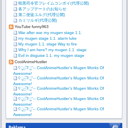
暗黒司令官フレイムコンボイ(代理公開)
各アップデートのお知らせ
第二使徒ユルグ(代理公開)
カミツルギ(代理公開)
YouTube funny963
War after war my mugen stage 1.1.
my mugen stage 1.1. alarm luke
My mugen 1.1. stage Way to fire
Why I am here? my mugen 1.1. stage
Evil in disguise 1.1. my mugen stage
CoolAnimeHustler
ʕु-̫͡-ʔु”-- CoolAnimeHustler's Mugen Works Of
Awesome!
ʕु-̫͡-ʔु”-- CoolAnimeHustler's Mugen Works Of
Awesome!
ʕु-̫͡-ʔु”-- CoolAnimeHustler's Mugen Works Of
Awesome!
ʕु-̫͡-ʔु”-- CoolAnimeHustler's Mugen Works Of
Awesome!
ʕु-̫͡-ʔु”-- CoolAnimeHustler's Mugen Works Of
Awesome!
Reklama