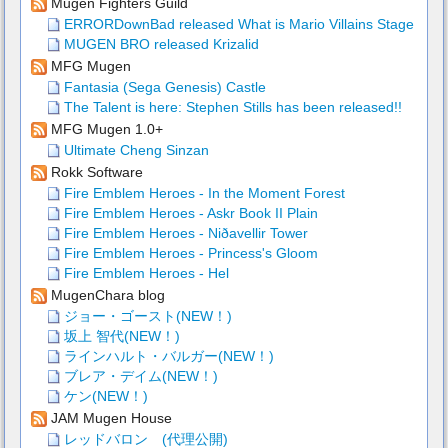
Mugen Fighters Guild
ERRORDownBad released What is Mario Villains Stage
MUGEN BRO released Krizalid
MFG Mugen
Fantasia (Sega Genesis) Castle
The Talent is here: Stephen Stills has been released!!
MFG Mugen 1.0+
Ultimate Cheng Sinzan
Rokk Software
Fire Emblem Heroes - In the Moment Forest
Fire Emblem Heroes - Askr Book II Plain
Fire Emblem Heroes - Niðavellir Tower
Fire Emblem Heroes - Princess's Gloom
Fire Emblem Heroes - Hel
MugenChara blog
ジョー・ゴースト(NEW！)
坂上 智代(NEW！)
ラインハルト・バルガー(NEW！)
ブレア・デイム(NEW！)
ケン(NEW！)
JAM Mugen House
レッドバロン (代理公開)