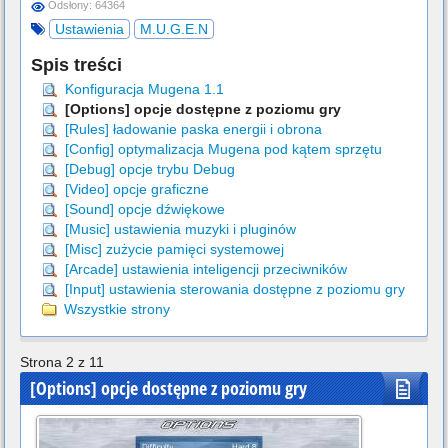
Odsłony: 64364
Ustawienia
M.U.G.E.N
Spis treści
Konfiguracja Mugena 1.1
[Options] opcje dostępne z poziomu gry
[Rules] ładowanie paska energii i obrona
[Config] optymalizacja Mugena pod kątem sprzętu
[Debug] opcje trybu Debug
[Video] opcje graficzne
[Sound] opcje dźwiękowe
[Music] ustawienia muzyki i pluginów
[Misc] zużycie pamięci systemowej
[Arcade] ustawienia inteligencji przeciwników
[Input] ustawienia sterowania dostępne z poziomu gry
Wszystkie strony
Strona 2 z 11
[Options] opcje dostępne z poziomu gry