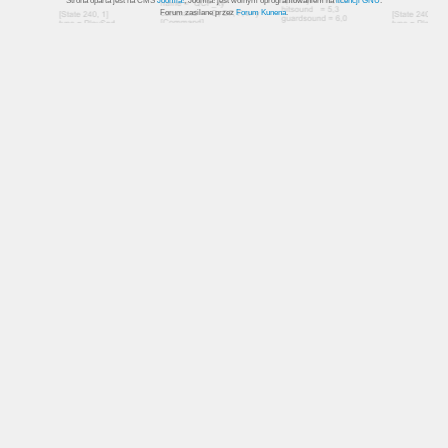
Strona oparta jest na CMS
Joomla!
, Joomla! jest wolnym oprogramowaniem na
licencji GNU
.
Forum zasilane przez
Forum Kunena
.