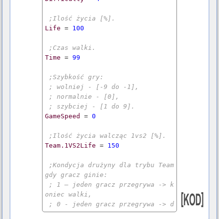
;Ilość życia [%].
Life
 = 
100
;Czas walki.
Time
 = 
99
;Szybkość gry:
; wolniej - [-9 do -1],
; normalnie - [0],
; szybciej - [1 do 9].
GameSpeed
 = 
0
;Ilość życia walcząc 1vs2 [%].
Team.1VS2Life
 = 
150
;Kondycja drużyny dla trybu Team 
gdy gracz ginie:
; 1 – jeden gracz przegrywa -> k
oniec walki,
; 0 - jeden gracz przegrywa -> d
rugi walczy dalej sam.