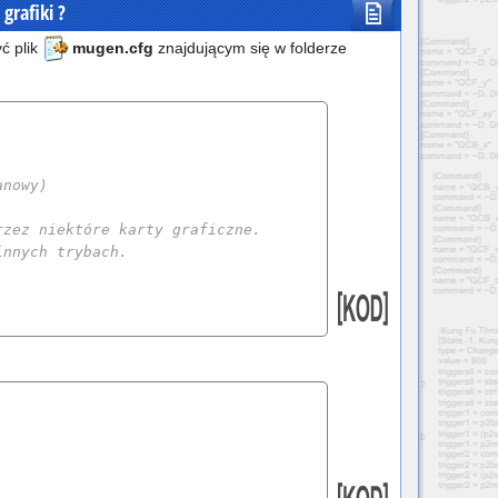
grafiki ?
ć plik
mugen.cfg
znajdującym się w folderze
anowy)
rzez niektóre karty graficzne.
innych trybach.