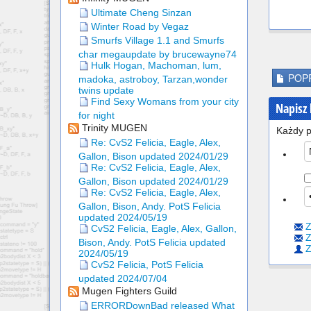
Ultimate Cheng Sinzan
Winter Road by Vegaz
Smurfs Village 1.1 and Smurfs
char megaupdate by brucewayne74
Hulk Hogan, Machoman, lum,
POPR
madoka, astroboy, Tarzan,wonder
twins update
Find Sexy Womans from your city
Napisz
for night
Trinity MUGEN
Każdy p
Re: CvS2 Felicia, Eagle, Alex,
Gallon, Bison updated 2024/01/29
Re: CvS2 Felicia, Eagle, Alex,
Gallon, Bison updated 2024/01/29
Re: CvS2 Felicia, Eagle, Alex,
Gallon, Bison, Andy. PotS Felicia
updated 2024/05/19
Z
CvS2 Felicia, Eagle, Alex, Gallon,
Z
Bison, Andy. PotS Felicia updated
Z
2024/05/19
CvS2 Felicia, PotS Felicia
updated 2024/07/04
Mugen Fighters Guild
ERRORDownBad released What