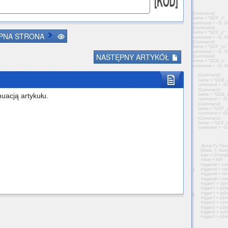
PNA STRONA
NASTĘPNY ARTYKÓŁ
uacją artykułu.