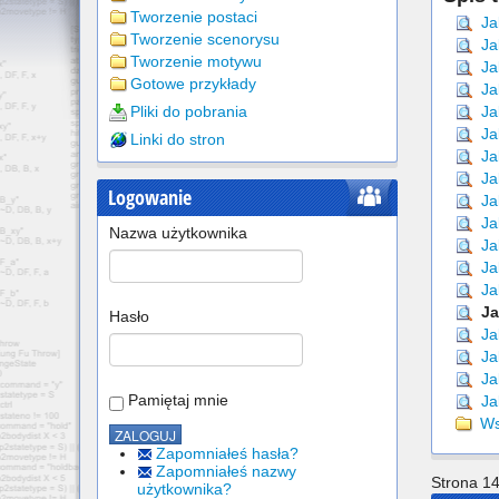
Tworzenie postaci
Jak
Tworzenie scenorysu
Ja
Tworzenie motywu
Ja
Gotowe przykłady
Ja
Pliki do pobrania
Jak
Jak
Linki do stron
Jak
Ja
Logowanie
Jak
Jak
Nazwa użytkownika
Ja
Jak
Ja
Ja
Hasło
Jak
Jak
Ja
Pamiętaj mnie
Ja
Wsz
Zapomniałeś hasła?
Zapomniałeś nazwy
Strona 14
użytkownika?