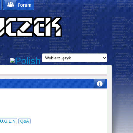
Forum
U.G.E.N
Q&A