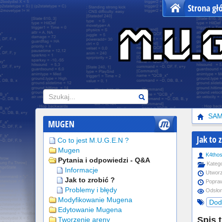
Strona g
Szukaj
SA
MUGEN
Jak to 
Co to jest M.U.G.E.N ?
Mugen
K4tho
Pytania i odpowiedzi - Q&A
Katego
Informacje
Utworz
Jak to zrobić ?
Popraw
Problemy i błędy
Odsłon
Modyfikowanie Mugena
Dod
Edytowanie Mugena
Spis t
Tworzenie areny