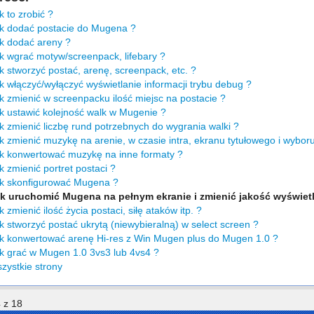
 to zrobić ?
k dodać postacie do Mugena ?
k dodać areny ?
k wgrać motyw/screenpack, lifebary ?
 stworzyć postać, arenę, screenpack, etc. ?
 włączyć/wyłączyć wyświetlanie informacji trybu debug ?
 zmienić w screenpacku ilość miejsc na postacie ?
k ustawić kolejność walk w Mugenie ?
 zmienić liczbę rund potrzebnych do wygrania walki ?
 zmienić muzykę na arenie, w czasie intra, ekranu tytułowego i wyboru
k konwertować muzykę na inne formaty ?
 zmienić portret postaci ?
k skonfigurować Mugena ?
k uruchomić Mugena na pełnym ekranie i zmienić jakość wyświetla
 zmienić ilość życia postaci, siłę ataków itp. ?
 stworzyć postać ukrytą (niewybieralną) w select screen ?
k konwertować arenę Hi-res z Win Mugen plus do Mugen 1.0 ?
k grać w Mugen 1.0 3vs3 lub 4vs4 ?
ystkie strony
 z 18