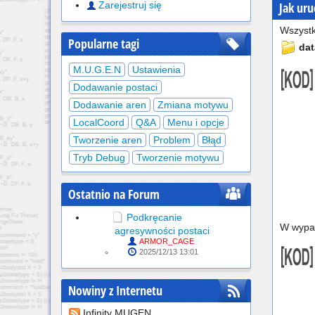
Jak uru
Zarejestruj się
Wszystk
Popularne tagi
dat
M.U.G.E.N
Ustawienia
Dodawanie postaci
Dodawanie aren
Zmiana motywu
LocalCoord
Q&A
Menu i opcje
Tworzenie aren
Problem
Błąd
Tryb Debug
Tworzenie motywu
Ostatnio na Forum
Podkręcanie
W wypa
agresywności postaci
ARMOR_CAGE
2025/12/13 13:01
Nowiny z Internetu
Infinity MUGEN