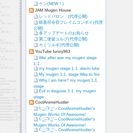
ケン(NEW！)
JAM Mugen House
レッドバロン (代理公開)
暗黒司令官フレイムコンボイ(代理
公開)
各アップデートのお知らせ
第二使徒ユルグ(代理公開)
カミツルギ(代理公開)
YouTube funny963
War after war my mugen stage
1.1.
my mugen stage 1.1. alarm luke
My mugen 1.1. stage Way to fire
Why I am here? my mugen 1.1.
stage
Evil in disguise 1.1. my mugen
stage
CoolAnimeHustler
ʕु-̫͡-ʔु”-- CoolAnimeHustler's
Mugen Works Of Awesome!
ʕु-̫͡-ʔु”-- CoolAnimeHustler's
Mugen Works Of Awesome!
ʕु-̫͡-ʔु”-- CoolAnimeHustler's