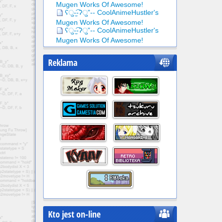
Mugen Works Of Awesome!
ʕु-̫͡-ʔु”-- CoolAnimeHustler's
Mugen Works Of Awesome!
ʕु-̫͡-ʔु”-- CoolAnimeHustler's
Mugen Works Of Awesome!
Reklama
Kto jest on-line