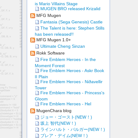
is Mario Villains Stage
MUGEN BRO released Krizalid
MFG Mugen
Fantasia (Sega Genesis) Castle
The Talent is here: Stephen Stills
has been released!!
MFG Mugen 1.0+
Ultimate Cheng Sinzan
Rokk Software
Fire Emblem Heroes - In the
Moment Forest
Fire Emblem Heroes - Askr Book
II Plain
Fire Emblem Heroes - Niðavellir
Tower
Fire Emblem Heroes - Princess's
Gloom
Fire Emblem Heroes - Hel
MugenChara blog
ジョー・ゴースト(NEW！)
坂上 智代(NEW！)
ラインハルト・バルガー(NEW！)
ブレア・デイム(NEW！)