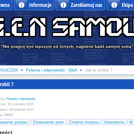
łówna
Informacje
Zareklamuj nas
Ekipa
"Nie pragnij być lepszym od innych, najpierw bądź samym sobą"
MOUCZEK
Pytania i odpowiedzi - Q&A
Jak to zrobić ?
zrobić ?
s
ria:
Pytania i odpowiedzi
ono: 25 czerwiec 2015
iono: 18 kwiecień 2017
y: 99665
awanie postaci
Dodawanie aren
Zmiana motywu
Ustawienia
M.
reści