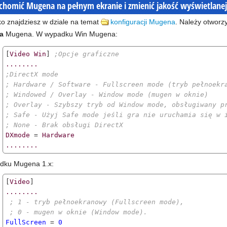
chomić Mugena na pełnym ekranie i zmienić jakość wyświetlanej 
o znajdziesz w dziale na temat
konfiguracji Mugena
. Należy otworzy
a
Mugena. W wypadku Win Mugena:
[
Video
Win
] 
;Opcje graficzne
........
;DirectX mode
; Hardware / Software - Fullscreen mode (tryb pełnoekr
; Windowed / Overlay - Window mode (mugen w oknie)
; Overlay - Szybszy tryb od Window mode, obsługiwany p
; Safe - Użyj Safe mode jeśli gra nie uruchamia się w 
; None - Brak obsługi DirectX
DXmode
 = 
Hardware
........
dku Mugena 1.x:
[
Video
........
; 1 - tryb pełnoekranowy (Fullscreen mode),
; 0 - mugen w oknie (Window mode).
FullScreen
 = 
0