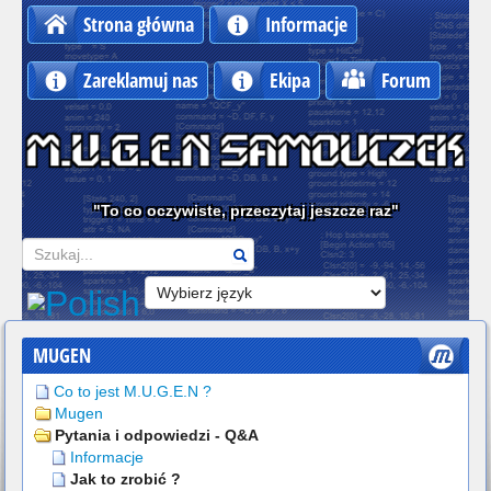
Strona główna
Informacje
Zareklamuj nas
Ekipa
Forum
"To co oczywiste, przeczytaj jeszcze raz"
Szukaj
MUGEN
Co to jest M.U.G.E.N ?
Mugen
Pytania i odpowiedzi - Q&A
Informacje
Jak to zrobić ?