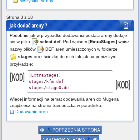
Wszystkie strony
Strona 3 z 18
Jak dodać areny ?
Podobnie jak w przypadku dodawania postaci areny dodaje
się w pliku
select.def
. Pod wpisem
[ExtraStages]
wpisz
nazwy plików
DEF
aren umieszczonych w folderze
stages
oraz ścieżkę do nich tak jak na poniższym
przykładzie:
[
ExtraStages
stages
/
kfm.def
stages
/
stage0.def
Więcej informacji na temat dodawania aren do Mugena
znajdziesz na stronie Samouczka w poradniku:
Dodawanie aren
.
POPRZEDNIA STRONA
NASTĘPNA STRONA