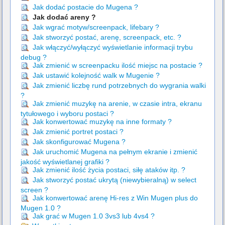
Jak dodać postacie do Mugena ?
Jak dodać areny ?
Jak wgrać motyw/screenpack, lifebary ?
Jak stworzyć postać, arenę, screenpack, etc. ?
Jak włączyć/wyłączyć wyświetlanie informacji trybu
debug ?
Jak zmienić w screenpacku ilość miejsc na postacie ?
Jak ustawić kolejność walk w Mugenie ?
Jak zmienić liczbę rund potrzebnych do wygrania walki
?
Jak zmienić muzykę na arenie, w czasie intra, ekranu
tytułowego i wyboru postaci ?
Jak konwertować muzykę na inne formaty ?
Jak zmienić portret postaci ?
Jak skonfigurować Mugena ?
Jak uruchomić Mugena na pełnym ekranie i zmienić
jakość wyświetlanej grafiki ?
Jak zmienić ilość życia postaci, siłę ataków itp. ?
Jak stworzyć postać ukrytą (niewybieralną) w select
screen ?
Jak konwertować arenę Hi-res z Win Mugen plus do
Mugen 1.0 ?
Jak grać w Mugen 1.0 3vs3 lub 4vs4 ?