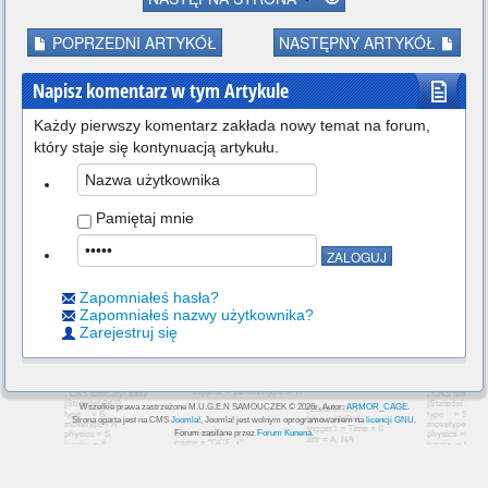
POPRZEDNI ARTYKÓŁ
NASTĘPNY ARTYKÓŁ
Napisz komentarz w tym Artykule
Każdy pierwszy komentarz zakłada nowy temat na forum,
który staje się kontynuacją artykułu.
Pamiętaj mnie
Zapomniałeś hasła?
Zapomniałeś nazwy użytkownika?
Zarejestruj się
Wszelkie prawa zastrzeżone M.U.G.E.N SAMOUCZEK © 2026r. Autor:
ARMOR_CAGE
.
Strona oparta jest na CMS
Joomla!
, Joomla! jest wolnym oprogramowaniem na
licencji GNU
.
Forum zasilane przez
Forum Kunena
.