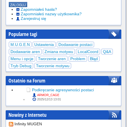
Zapomniałeś hasła?
Zapomniałeś nazwy użytkownika?
Zarejestruj się
Popularne tagi
M.U.G.E.N
Ustawienia
Dodawanie postaci
Dodawanie aren
Zmiana motywu
LocalCoord
Q&A
Menu i opcje
Tworzenie aren
Problem
Błąd
Tryb Debug
Tworzenie motywu
Ostatnio na Forum
Podkręcanie agresywności postaci
ARMOR_CAGE
2025/12/13 13:01
Nowiny z Internetu
Infinity MUGEN