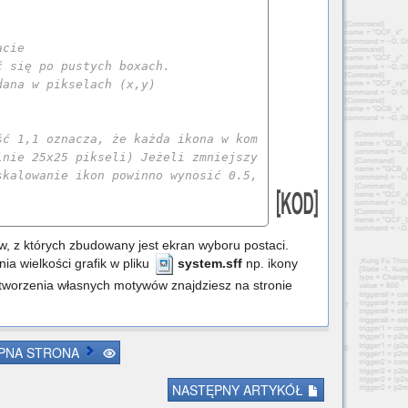
acie
ć się po pustych boxach.
dana w pikselach (x,y)
ść 1,1 oznacza, że każda ikona w kom
lnie 25x25 pikseli) Jeżeli zmniejszy
skalowanie ikon powinno wynosić 0.5,
, z których zbudowany jest ekran wyboru postaci.
a wielkości grafik w pliku
system.sff
np. ikony
 tworzenia własnych motywów znajdziesz na stronie
PNA STRONA
NASTĘPNY ARTYKÓŁ