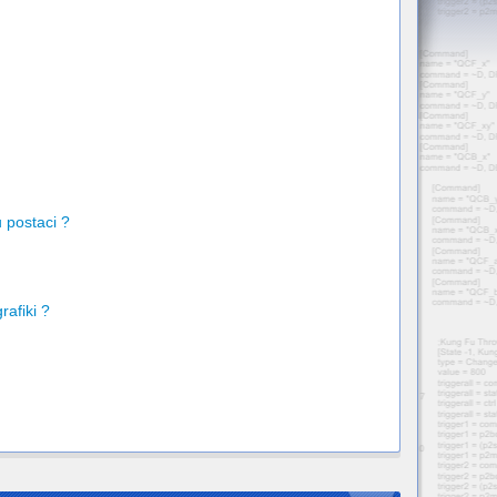
 postaci ?
afiki ?