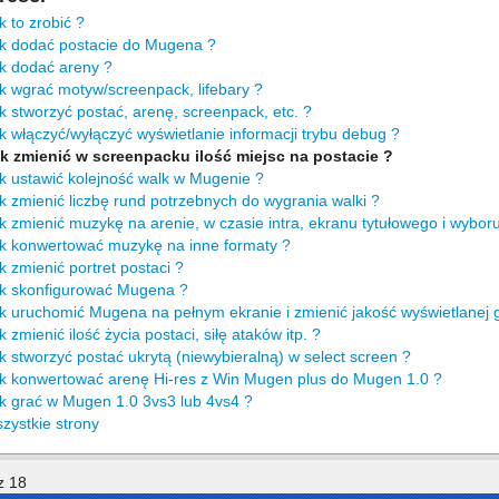
 to zrobić ?
k dodać postacie do Mugena ?
k dodać areny ?
k wgrać motyw/screenpack, lifebary ?
 stworzyć postać, arenę, screenpack, etc. ?
 włączyć/wyłączyć wyświetlanie informacji trybu debug ?
k zmienić w screenpacku ilość miejsc na postacie ?
k ustawić kolejność walk w Mugenie ?
 zmienić liczbę rund potrzebnych do wygrania walki ?
 zmienić muzykę na arenie, w czasie intra, ekranu tytułowego i wyboru
k konwertować muzykę na inne formaty ?
 zmienić portret postaci ?
k skonfigurować Mugena ?
 uruchomić Mugena na pełnym ekranie i zmienić jakość wyświetlanej gr
 zmienić ilość życia postaci, siłę ataków itp. ?
 stworzyć postać ukrytą (niewybieralną) w select screen ?
k konwertować arenę Hi-res z Win Mugen plus do Mugen 1.0 ?
k grać w Mugen 1.0 3vs3 lub 4vs4 ?
ystkie strony
z 18