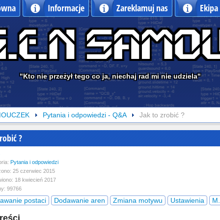
łówna
Informacje
Zareklamuj nas
Ekipa
"Kto nie przeżył tego co ja, niechaj rad mi nie udziela"
MOUCZEK
Pytania i odpowiedzi - Q&A
Jak to zrobić ?
zrobić ?
s
ria:
Pytania i odpowiedzi
ono: 25 czerwiec 2015
iono: 18 kwiecień 2017
y: 99766
awanie postaci
Dodawanie aren
Zmiana motywu
Ustawienia
M.
reści