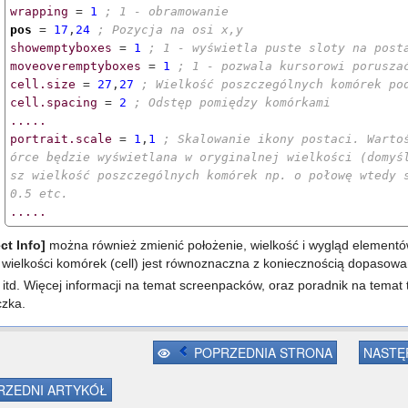
wrapping
 = 
1
; 1 - obramowanie
pos
 = 
17
,
24
; Pozycja na osi x,y
showemptyboxes
 = 
1
; 1 - wyświetla puste sloty na post
moveoveremptyboxes
 = 
1
; 1 - pozwala kursorowi porusza
cell.size
 = 
27
,
27
; Wielkość poszczególnych komórek po
cell.spacing
 = 
2
; Odstęp pomiędzy komórkami
.....
portrait.scale
 = 
1
,
1
; Skalowanie ikony postaci. Warto
órce będzie wyświetlana w oryginalnej wielkości (domyś
sz wielkość poszczególnych komórek np. o połowę wtedy 
0.5 etc.
.....
ct Info]
można również zmienić położenie, wielkość i wygląd elementów
wielkości komórek (cell) jest równoznaczna z koniecznością dopasowani
itd. Więcej informacji na temat screenpacków, oraz poradnik na temat
zka.
POPRZEDNIA STRONA
NASTĘ
ZEDNI ARTYKÓŁ