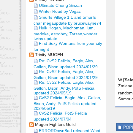
Ultimate Cheng Sinzan
Winter Road by Vegaz
Smurfs Village 1.1 and Smurfs
char megaupdate by brucewayne74
Hulk Hogan, Machoman, lum,
madoka, astroboy, Tarzan,wonder
twins update
Find Sexy Womans from your city
for night
Trinity MUGEN
Re: CvS2 Felicia, Eagle, Alex,
Gallon, Bison updated 2024/01/29
Re: CvS2 Felicia, Eagle, Alex,
Gallon, Bison updated 2024/01/29
W
[Sele
Re: CvS2 Felicia, Eagle, Alex,
Zmiana 
Gallon, Bison, Andy. PotS Felicia
random 
updated 2024/05/19
CvS2 Felicia, Eagle, Alex, Gallon,
Samouc
Bison, Andy. PotS Felicia updated
2024/05/19
CvS2 Felicia, PotS Felicia
updated 2024/07/04
Mugen Fighters Guild
POPR
ERRORDownBad released What