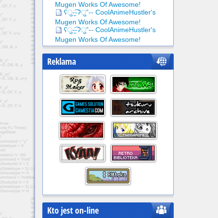
Mugen Works Of Awesome!
ʕु-̫͡-ʔु”-- CoolAnimeHustler's
Mugen Works Of Awesome!
ʕु-̫͡-ʔु”-- CoolAnimeHustler's
Mugen Works Of Awesome!
Reklama
Kto jest on-line