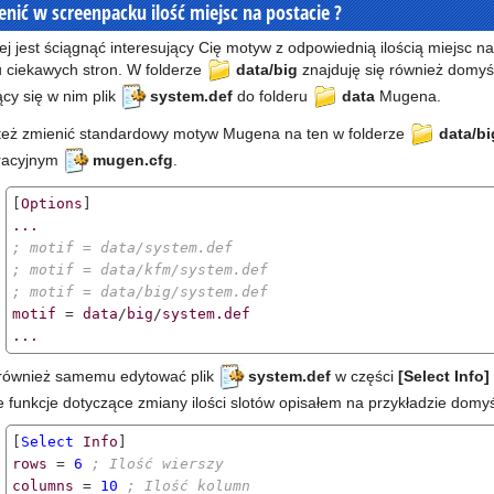
enić w screenpacku ilość miejsc na postacie ?
iej jest ściągnąć interesujący Cię motyw z odpowiednią ilością miejsc 
u ciekawych stron. W folderze
data/big
znajduję się również domyś
ący się w nim plik
system.def
do folderu
data
Mugena.
eż zmienić standardowy motyw Mugena na ten w folderze
data/bi
racyjnym
mugen.cfg
.
[
Options
...
; motif = data/system.def
; motif = data/kfm/system.def
; motif = data/big/system.def
motif
 = 
data
/
big
/
system.def
...
również samemu edytować plik
system.def
w części
[Select Info]
 funkcje dotyczące zmiany ilości slotów opisałem na przykładzie dom
[
Select
Info
rows
 = 
6
; Ilość wierszy
columns
 = 
10
; Ilość kolumn