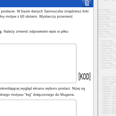
na postacie. W bazie danych Samouczka znajdziesz linki
lny motyw z 60 slotami. Wystarczy przenieść
g
. Należy zmienić odpowiedni wpis w pliku
określającej wygląd ekranu wyboru postaci. Niżej są
yślnego motywu "big" dołączonego do Mugena.