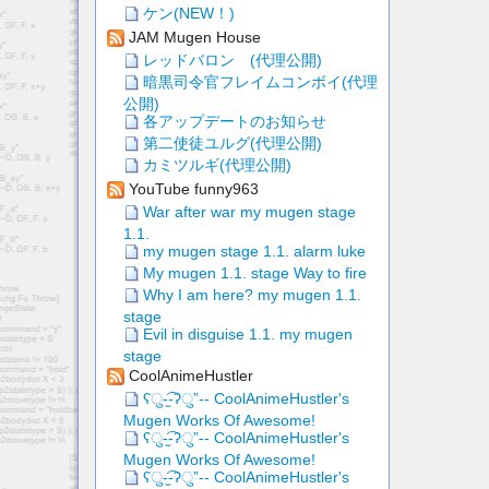
ケン(NEW！)
JAM Mugen House
レッドバロン (代理公開)
暗黒司令官フレイムコンボイ(代理
公開)
各アップデートのお知らせ
第二使徒ユルグ(代理公開)
カミツルギ(代理公開)
YouTube funny963
War after war my mugen stage
1.1.
my mugen stage 1.1. alarm luke
My mugen 1.1. stage Way to fire
Why I am here? my mugen 1.1.
stage
Evil in disguise 1.1. my mugen
stage
CoolAnimeHustler
ʕु-̫͡-ʔु”-- CoolAnimeHustler's
Mugen Works Of Awesome!
ʕु-̫͡-ʔु”-- CoolAnimeHustler's
Mugen Works Of Awesome!
ʕु-̫͡-ʔु”-- CoolAnimeHustler's