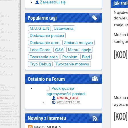
Jak zmi
Zarejestruj się
Najłatw
Popularne tagi
do wiel
znajduj
M.U.G.E.N
Ustawienia
Można t
Dodawanie postaci
konfigu
Dodawanie aren
Zmiana motywu
LocalCoord
Q&A
Menu i opcje
Tworzenie aren
Problem
Błąd
Tryb Debug
Tworzenie motywu
Ostatnio na Forum
Podkręcanie
agresywności postaci
Można 
ARMOR_CAGE
2025/12/13 13:01
wybrane
Nowiny z Internetu
Infinity MUGEN