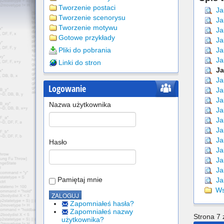
Tworzenie postaci
Jak
Tworzenie scenorysu
Ja
Tworzenie motywu
Ja
Gotowe przykłady
Ja
Pliki do pobrania
Jak
Jak
Linki do stron
Ja
Ja
Logowanie
Jak
Jak
Nazwa użytkownika
Ja
Jak
Ja
Jak
Hasło
Jak
Jak
Ja
Pamiętaj mnie
Ja
Wsz
Zapomniałeś hasła?
Zapomniałeś nazwy
Strona 7 
użytkownika?