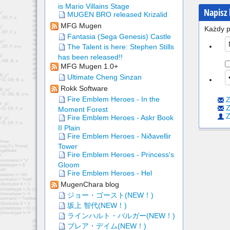
is Mario Villains Stage
Napisz
MUGEN BRO released Krizalid
MFG Mugen
Każdy p
Fantasia (Sega Genesis) Castle
The Talent is here: Stephen Stills
has been released!!
MFG Mugen 1.0+
Ultimate Cheng Sinzan
Rokk Software
Fire Emblem Heroes - In the
Z
Z
Moment Forest
Z
Fire Emblem Heroes - Askr Book
II Plain
Fire Emblem Heroes - Niðavellir
Tower
Fire Emblem Heroes - Princess's
Gloom
Fire Emblem Heroes - Hel
MugenChara blog
ジョー・ゴースト(NEW！)
坂上 智代(NEW！)
ラインハルト・バルガー(NEW！)
ブレア・デイム(NEW！)