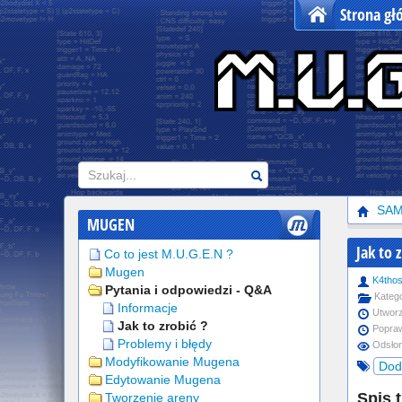
Strona g
Szukaj
SA
MUGEN
Jak to 
Co to jest M.U.G.E.N ?
Mugen
K4tho
Pytania i odpowiedzi - Q&A
Katego
Informacje
Utworz
Jak to zrobić ?
Popraw
Problemy i błędy
Odsłon
Modyfikowanie Mugena
Dod
Edytowanie Mugena
Spis t
Tworzenie areny