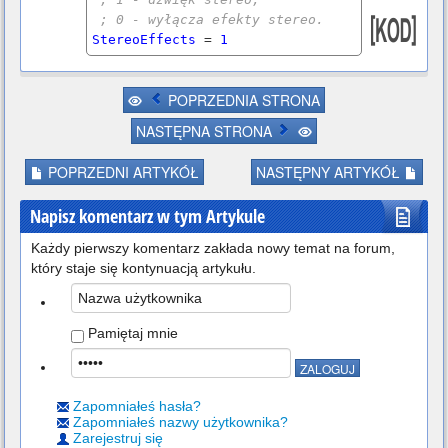
; 0 - wyłącza efekty stereo.
StereoEffects
 = 
1
;Im mniejsza wartość tym bardzie
POPRZEDNIA STRONA
j dźwięki są oddalone przy Stereo
Effects = 1,
NASTĘPNA STRONA
;im większa tym bliżej środka ar
eny są dźwięki.
POPRZEDNI ARTYKÓŁ
NASTĘPNY ARTYKÓŁ
PanningWidth
 = 
240
Napisz komentarz w tym Artykule
; 1 - zamienia lewy i prawy kana
ł na karcie muzycznej,
Każdy pierwszy komentarz zakłada nowy temat na forum,
; 0 - nie zamienia kanałów ster
który staje się kontynuacją artykułu.
o.
ReverseStereo
 = 
0
Pamiętaj mnie
;Kanały dźwiękowe. Wartość od 1 
do 16.
;Jeśli jakość dźwięku jest słab
a, spróbuj ustawić mniejszą ilość 
Zapomniałeś hasła?
(8 lub 4).
Zapomniałeś nazwy użytkownika?
Zarejestruj się
WavChannels
 = 
12