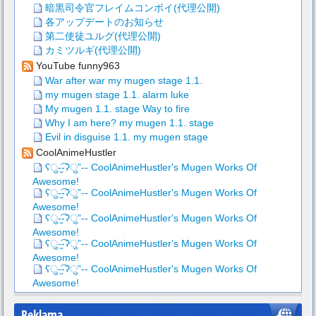
暗黒司令官フレイムコンボイ(代理公開)
各アップデートのお知らせ
第二使徒ユルグ(代理公開)
カミツルギ(代理公開)
YouTube funny963
War after war my mugen stage 1.1.
my mugen stage 1.1. alarm luke
My mugen 1.1. stage Way to fire
Why I am here? my mugen 1.1. stage
Evil in disguise 1.1. my mugen stage
CoolAnimeHustler
ʕु-̫͡-ʔु”-- CoolAnimeHustler's Mugen Works Of
Awesome!
ʕु-̫͡-ʔु”-- CoolAnimeHustler's Mugen Works Of
Awesome!
ʕु-̫͡-ʔु”-- CoolAnimeHustler's Mugen Works Of
Awesome!
ʕु-̫͡-ʔु”-- CoolAnimeHustler's Mugen Works Of
Awesome!
ʕु-̫͡-ʔु”-- CoolAnimeHustler's Mugen Works Of
Awesome!
Reklama