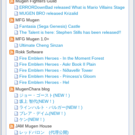
Mugen Fighters Guild
ERRORDownBad released What is Mario Villains Stage
MUGEN BRO released Krizalid
MFG Mugen
Fantasia (Sega Genesis) Castle
The Talent is here: Stephen Stills has been released!!
MFG Mugen 1.0+
Ultimate Cheng Sinzan
Rokk Software
Fire Emblem Heroes - In the Moment Forest
Fire Emblem Heroes - Askr Book II Plain
Fire Emblem Heroes - Niðavellir Tower
Fire Emblem Heroes - Princess's Gloom
Fire Emblem Heroes - Hel
MugenChara blog
ジョー・ゴースト(NEW！)
坂上 智代(NEW！)
ラインハルト・バルガー(NEW！)
ブレア・デイム(NEW！)
ケン(NEW！)
JAM Mugen House
レッドバロン (代理公開)