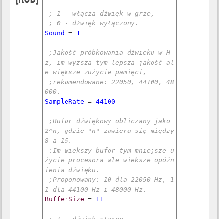
; 1 - włącza dźwięk w grze,
; 0 - dźwięk wyłączony.
Sound
 = 
1
;Jakość próbkowania dźwieku w H
z, im wyższa tym lepsza jakość al
e większe zużycie pamięci,
;rekomendowane: 22050, 44100, 48
000.
SampleRate
 = 
44100
;Bufor dźwiękowy obliczany jako 
2^n, gdzie "n" zawiera się między 
8 a 15.
;Im wiekszy bufor tym mniejsze u
życie procesora ale wieksze opóźn
ienia dźwięku.
;Proponowany: 10 dla 22050 Hz, 1
1 dla 44100 Hz i 48000 Hz.
BufferSize
 = 
11
; 1 - dźwięk stereo,