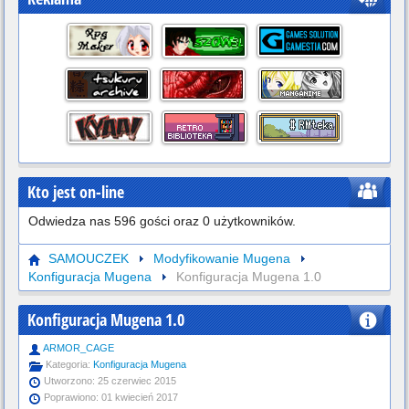
Kto jest on-line
Odwiedza nas 596 gości oraz 0 użytkowników.
SAMOUCZEK
Modyfikowanie Mugena
Konfiguracja Mugena
Konfiguracja Mugena 1.0
Konfiguracja Mugena 1.0
ARMOR_CAGE
Kategoria:
Konfiguracja Mugena
Utworzono: 25 czerwiec 2015
Poprawiono: 01 kwiecień 2017