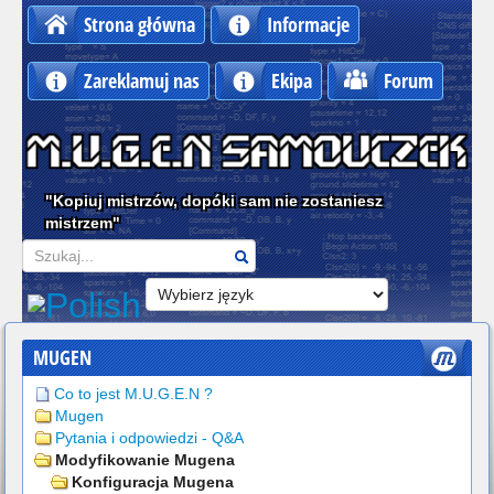
Strona główna
Informacje
Zareklamuj nas
Ekipa
Forum
"Kopiuj mistrzów, dopóki sam nie zostaniesz
mistrzem"
Szukaj
MUGEN
Co to jest M.U.G.E.N ?
Mugen
Pytania i odpowiedzi - Q&A
Modyfikowanie Mugena
Konfiguracja Mugena